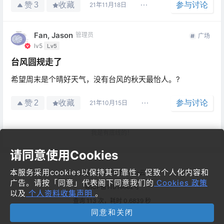
赞
收藏
参与讨论
3
21年11月18日
Fan, Jason
管理员
广场
lv5
Lv5
台风圆规走了
希望周末是个晴好天气，没有台风的秋天最怡人。?
赞
收藏
参与讨论
2
21年10月15日
我是有底线的！
请同意使用Cookies
广场
2025-09-09
你正在使用什么哪个厂商的手机？
14:15:47
本服务采用cookies以保持其可靠性，促致个人化内容和
Copyright © 2026
梦飞idc云平台
广告。请按「同意」代表阁下同意我们的
Cookies 政策
粤ICP备11019662号
广场
以及
个人资料收集声明
。
2022-03-21
查询 113 次，耗时 0.6839 秒
大家好啊，签到一下
04:12:11
同意和关闭