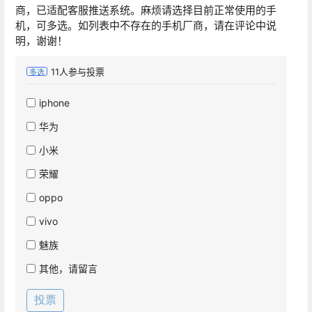
商，已适配客服推送系统。麻烦请选择目前正常使用的手
机，可多选。如列表中不存在的手机厂商，请在评论中说
明，谢谢！
11
人参与投票
多选
iphone
华为
小米
荣耀
oppo
vivo
魅族
其他，请留言
投票