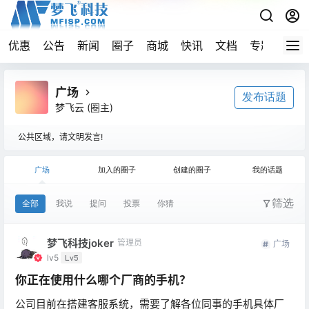
优惠
公告
新闻
圈子
商城
快讯
文档
专题
导航
广场
发布话题
梦飞云
(圈主)
公共区域，请文明发言!
广场
加入的圈子
创建的圈子
我的话题
筛选
全部
我说
提问
投票
你猜
梦飞科技joker
管理员
广场
lv5
Lv5
你正在使用什么哪个厂商的手机？
公司目前在搭建客服系统，需要了解各位同事的手机具体厂