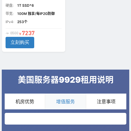
硬盘:
1T SSD*6
带宽:
100M 独享/每IP2G防御
IPv4:
253个
7237
8500
￥
￥
立刻购买
美国服务器9929租用说明
机房优势
增值服务
注意事项