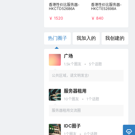
香港性价比服务器-
香港性价比服务器-
HKCTD52686A
HKCTE52698A
￥ 1520
￥ 840
热门圈子
我加入的
我创建的
广场
•
1.5k
个圈友
5
个话题
公共区域，请文明发言!
服务器租用
•
10
个圈友
1
个话题
服务器租用交流圈
IDC圈子
•
1
个圈友
0
个话题