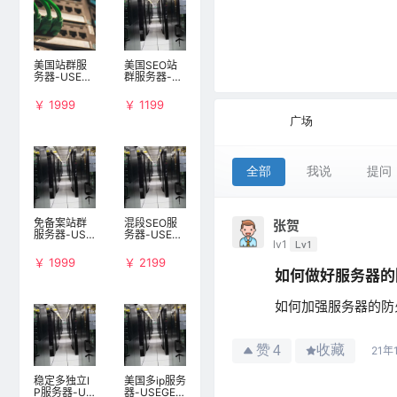
美国站群服
美国SEO站
务器-USEGE
群服务器-U
31230B511I
SEGE31230
P
A258IP
￥ 1999
￥ 1199
广场
全部
我说
提问
免备案站群
混段SEO服
张贺
服务器-USE
务器-USEGE
lv1
Lv1
GE31230A4
31230C469
69IP
IP
￥ 1999
￥ 2199
如何做好服务器的
如何加强服务器的防
赞
收藏
4
21年
稳定多独立I
美国多ip服务
P服务器-US
器-USEGE3