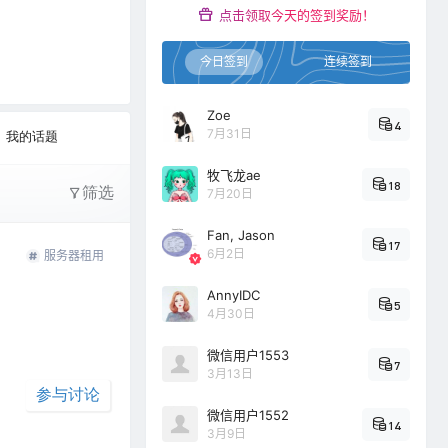
点击领取今天的签到奖励！
0
今日签到
连续签到
文字太少
Zoe
4
7月31日
我的话题
牧飞龙ae
18
筛选
7月20日
Fan, Jason
17
6月2日
服务器租用
AnnyIDC
5
4月30日
微信用户1553
7
3月13日
参与讨论
微信用户1552
14
3月9日