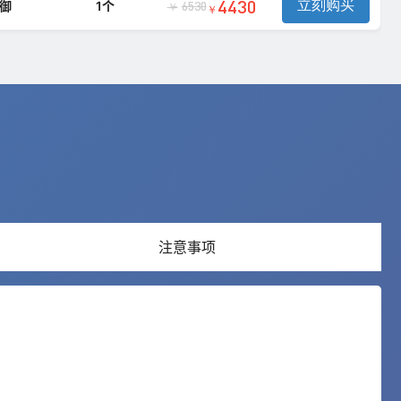
4430
立刻购买
防御
1个
6530
￥
￥
注意事项