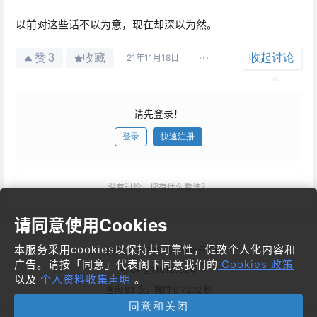
以前对这些话不以为意，现在却深以为然。
赞
收藏
收起讨论
3
21年11月18日
请先登录！
登录
快速注册
发布
没有讨论，您有什么看法？
请同意使用Cookies
本服务采用cookies以保持其可靠性，促致个人化内容和
Copyright © 2026
梦飞idc云平台
广告。请按「同意」代表阁下同意我们的
Cookies 政策
粤ICP备11019662号
以及
个人资料收集声明
。
查询 83 次，耗时 0.7202 秒
同意和关闭