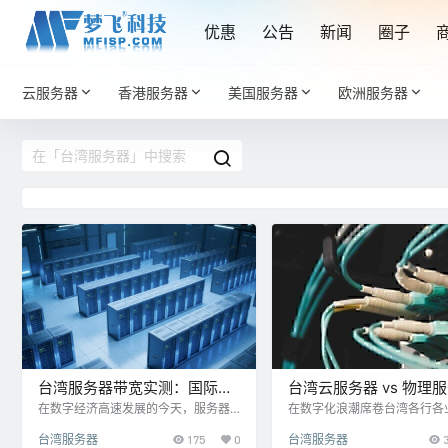
优惠
公告
新闻
圈子
云服务器
香港服务器
美国服务器
欧洲服务器
台湾服务器带宽实测：国际出
台湾云服务器 vs 物理
口与大陆访问速度全解析
器：区别、价格与适用
在数字经济高速发展的今天，服务器
在数字化浪潮席卷台湾各行各
比
带宽性能成为影响跨境业务、云计算
天，企业对IT基础设施的依赖
台湾服务器
175
0
台湾服务器
与全球互联的核心要素。台湾凭借其
深。面对不断增长的业务需求