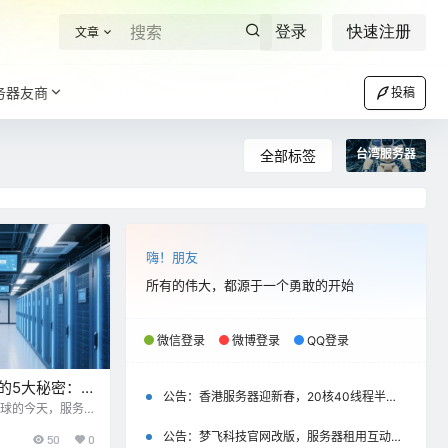
登录
快速注册
文章
务器友商
投稿
台湾服务器
全部标签
嗨！朋友
所有的伟大，都源于一个勇敢的开始
微信登录
微博登录
QQ登录
的5大秘密：
公告：
香港服务器迎新春，20核40线程半价优惠500元起
、访问稳！
球的今天，服务
用户体验的“生死
公告：
梦飞科技官网改版，服务器租用互动评价彰显以用户为中心
50
0
借其独特的区位优