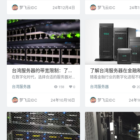
全的关键，也是维护社会稳定和经济
达的地区，拥有较低的延迟和
梦飞云IDC
24年12月4日
梦飞云IDC
24年1
发展的重要保障。本文将探讨一系列
互联网连接，成为亚太地区理
有效的安全策略，旨在帮助企业和组
务器部署地点之一。本篇文章
织提升台湾服务器的安全防护能力，
介绍如何在台湾服务器上设置
确保数据的安全性和业务的连续性。
数据库，包括选择数据库类型
一、物理安全：构建坚实的防御基础
数据库环境、保证安全性等方
物理安全是服务器安全的第一道防
用步骤，帮助开发者和IT管理
线。首先，应将服务器存放在受限
完成数据库部署。 选择适合
制、有监控和安保…
类型 在开始配…
台湾服务器的带宽限制：了解
了解台湾服务器在金融
与优化
业务中的合规性问题
在数字化时代，选择合适的服务器对
随着金融行业的数字化进程不
于企业和个人网站的成功至关重要。
速，服务器在金融和银行业务
台湾服务器
158
0
台湾服务器
2
台湾作为亚太地区的重要互联网枢
用日益广泛。本文将深入探讨
纽，其服务器的带宽限制直接影响到
务器在金融和银行业务中的合
网站的访问速度和用户体验。本文将
题，包括法律监管环境、合规
梦飞云IDC
24年10月16日
梦飞云IDC
24年1
探讨台湾服务器的带宽限制，包括其
合规挑战以及应对措施等方面
定义、影响因素，以及如何优化带宽
为金融行业从业者提供有益的
使用，以满足不同需求。 什么是带
指导。 一、法律监管环境 在
宽？ 带宽是指网络中传输数据的最大
融和银行业务受到严格的法律
能力，通常以比特每秒（bps）或千比
台湾当局通过修订《银行法》
特每秒（Kbps）为单位。带宽越大，
法规，建立了现代的、正规的
数据传输的速度和效率就越高。在选
系和传统的、非正规的民间金
择服务器…
的市场格局。政…