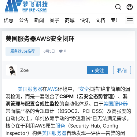
优惠
公告
新闻
圈子
商城
快讯
文档
专题
导航
美国服务器AWS安全闭环
0
服务器vps推荐
6月5日
Zoe
关注
私信
美国服务器
在
AWS
环境中，“
安全
扫描”绝非简单的漏
洞检测，而是一套融合了
CSPM（云安全态势管理）
、
漏
洞管理
与
配置合规性监控
的自动化体系。由于
美国服务器
常面临严格的合规审计（如SOC2、PCI DSS）及高强度的
自动化攻击，单纯依赖手动的“渗透测试”已无法满足需求。
核心在于利用AWS原生
服务
（Security Hub, Config,
Inspector）构建
美国服务器
自动发现—评估—告警的闭