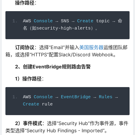
操作路径
：
AWS 
Console
→
 SNS 
→
Create
 topic 
→
命
名（如
security
-
high
-
alerts
）。
订阅协议
：选择“Email”并输入
美国服务器
运维团队邮
箱，或选择“HTTPS”配置Slack/Discord Webhook。
2、创建EventBridge规则路由告警
1）操作路径
：
AWS 
Console
→
EventBridge
→
Rules
→
Create
 rule
2）事件模式
：选择“Security Hub”作为事件源，事件
类型选择“Security Hub Findings - Imported”。