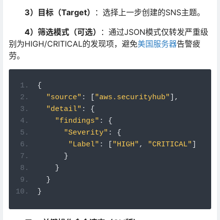
3）目标（Target）
：选择上一步创建的SNS主题。
4）筛选模式（可选）
：通过JSON模式仅转发严重级
别为HIGH/CRITICAL的发现项，避免
美国服务器
告警疲
劳。
{
"source"
:
[
"aws.securityhub"
],
"detail"
:
{
"findings"
:
{
"Severity"
:
{
"Label"
:
[
"HIGH"
,
"CRITICAL"
]
}
}
}
}