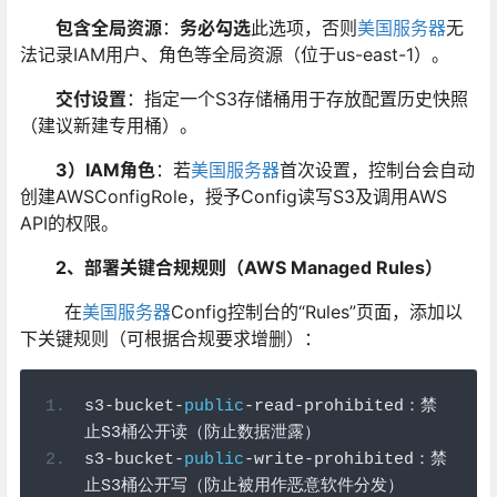
包含全局资源
：
务必勾选
此选项，否则
美国服务器
无
法记录IAM用户、角色等全局资源（位于us-east-1）。
交付设置
：指定一个S3存储桶用于存放配置历史快照
（建议新建专用桶）。
3）IAM角色
：若
美国服务器
首次设置，控制台会自动
创建AWSConfigRole，授予Config读写S3及调用AWS
API的权限。
2、部署关键合规规则（AWS Managed Rules）
在
美国服务器
Config控制台的“Rules”页面，添加以
下关键规则（可根据合规要求增删）：
s3
-
bucket
-
public
-
read
-
prohibited
：禁
止
S3
桶公开读（防止数据泄露）
s3
-
bucket
-
public
-
write
-
prohibited
：禁
止
S3
桶公开写（防止被用作恶意软件分发）