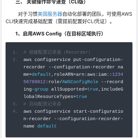
三、 关键操作命令速查（CLI版）
对于习惯
美国服务器
自动化部署的团队，可使用AWS
CLI快速完成基础配置（需提前配置好CLI凭证）。
1、启用AWS Config（在目标区域执行）
# 创建配置记录器（Recorder）
aws configservice put
-
configuration
-
recorder 
--
configuration
-
recorder na
me
=
default
,
roleARN
=
arn
:
aws
:
iam
::
1234
56789012
:
role
/
AWSConfigRole
--
record
ing
-
group
 allSupported
=
true
,
includeG
lobalResourceTypes
=
true
# 启动配置记录器
aws configservice start
-
configuratio
n
-
recorder 
--
configuration
-
recorder
-
name 
default