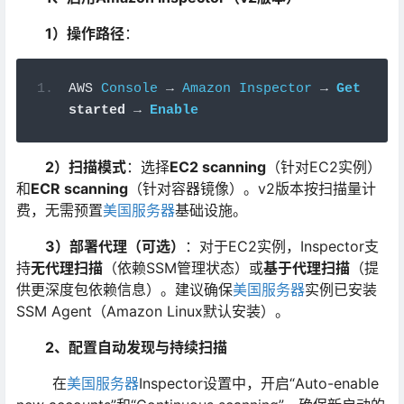
1）操作路径
：
AWS 
Console
→
Amazon
Inspector
→
Get
started
→
Enable
2）扫描模式
：选择
EC2 scanning
（针对EC2实例）
和
ECR scanning
（针对容器镜像）。v2版本按扫描量计
费，无需预置
美国服务器
基础设施。
3）部署代理（可选）
：对于EC2实例，Inspector支
持
无代理扫描
（依赖SSM管理状态）或
基于代理扫描
（提
供更深度包依赖信息）。建议确保
美国服务器
实例已安装
SSM Agent（Amazon Linux默认安装）。
2、配置自动发现与持续扫描
在
美国服务器
Inspector设置中，开启“Auto-enable