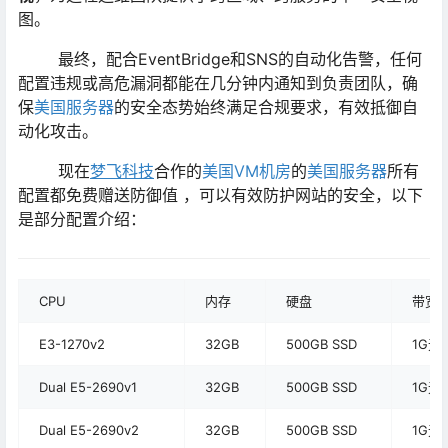
图。
最终，配合EventBridge和SNS的自动化告警，任何
配置违规或高危漏洞都能在几分钟内通知到负责团队，确
保
美国服务器
的安全态势始终满足合规要求，有效抵御自
动化攻击。
现在
梦飞科技
合作的
美国VM机房
的
美国服务器
所有
配置都免费赠送防御值 ，可以有效防护网站的安全，以下
是部分配置介绍：
CPU
内存
硬盘
带宽
E3-1270v2
32GB
500GB SSD
1G无
Dual E5-2690v1
32GB
500GB SSD
1G无
Dual E5-2690v2
32GB
500GB SSD
1G无