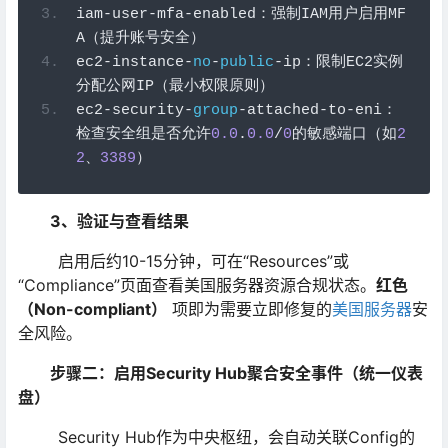
iam
-
user
-
mfa
-
enabled
：强制
IAM
用户启用
MF
A
（提升账号安全）
ec2
-
instance
-
no
-
public
-
ip
：限制
EC2
实例
分配公网
IP
（最小权限原则）
ec2
-
security
-
group
-
attached
-
to
-
eni
：
检查安全组是否允许
0.0
.
0.0
/
0
的敏感端口（如
2
2
、
3389
）
3、验证与查看结果
启用后约10-15分钟，可在“Resources”或
“Compliance”页面查看美国服务器资源合规状态。
红色
（Non-compliant）
​ 项即为需要立即修复的
美国服务器
安
全风险。
步骤二：启用Security Hub聚合安全事件（统一仪表
盘）
Security Hub作为中央枢纽，会自动关联Config的