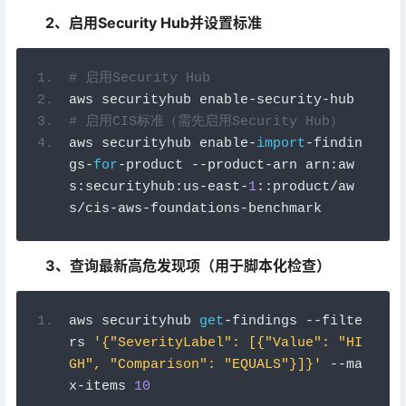
2、启用Security Hub并设置标准
# 启用Security Hub
aws securityhub enable
-
security
-
hub
# 启用CIS标准（需先启用Security Hub）
aws securityhub enable
-
import
-
findin
gs
-
for
-
product 
--
product
-
arn arn
:
aw
s
:
securityhub
:
us
-
east
-
1
::
product
/
aw
s
/
cis
-
aws
-
foundations
-
benchmark
3、查询最新高危发现项（用于脚本化检查）
aws securityhub 
get
-
findings 
--
filte
rs 
'{"SeverityLabel": [{"Value": "HI
GH", "Comparison": "EQUALS"}]}'
--
ma
x
-
items 
10