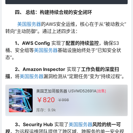
四、 总结：构建持续合规的安全闭环
美国服务器
的AWS安全运维，核心在于从“被动救火”
转向“主动防御”。通过上述四步法：
1、AWS Config
​ 实现了
配置的持续监控
，确保S3
桶、安全组等
美国服务器
基础设施始终处于“已知安全状
态”。
2、Amazon Inspector
​ 实现了
工作负载的深度扫
描
，将
美国服务器
漏洞检测从“定期任务”变为“持续过程”。
美国芝加哥服务器 USVMD52691A
[出售]
￥820
￥998
库存：9.9k
3、Security Hub
​ 实现了
美国服务器
风险的统一可
视
，为远程运维团队提供了跨区域、跨服务的单一安全视