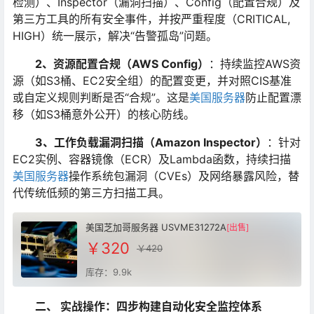
检测）、Inspector（漏洞扫描）、Config（配置合规）及
第三方工具的所有安全事件，并按严重程度（CRITICAL,
HIGH）统一展示，解决“告警孤岛”问题。
2、资源配置合规（AWS Config）
：持续监控AWS资
源（如S3桶、EC2安全组）的配置变更，并对照CIS基准
或自定义规则判断是否“合规”。这是
美国服务器
防止配置漂
移（如S3桶意外公开）的核心防线。
3、工作负载漏洞扫描（Amazon Inspector）
：针对
EC2实例、容器镜像（ECR）及Lambda函数，持续扫描
美国服务器
操作系统包漏洞（CVEs）及网络暴露风险，替
代传统低频的第三方扫描工具。
美国芝加哥服务器 USVME31272A
[出售]
￥320
￥420
库存：9.9k
二、 实战操作：四步构建自动化安全监控体系