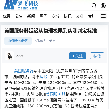
优惠
公告
新闻
圈子
商城
快讯
文档
专题
导航
美国服务器延迟从物理极限到实测判定标准
0
服务器vps推荐
6月30日
Zoe
关注
私信
美国服务器
从中国大陆（尤其深圳/广州等南方城
市）访问的话，网络
延迟
（Ping/RTT）的正常参考范围是
美西 150–220ms、美东 220–300ms。其中 120–130ms
是中美间光纤传输的理论物理下限（光速×1.2万公里÷折射
率×往返），实际需叠加
美国服务器
路由跳转与边境关口设
备处理，因此低于 150ms 通常意味着走了 CN2 GIA 等优
质直连线路，160–200ms 属普通 163 国际线路正常水