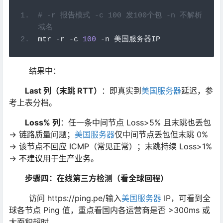
# -r 报告模式 -c 100 发100个包 -n 不解析
域名
mtr 
-
r 
-
c 
100
-
n 
美国服务器
IP
结果中：
Last 列（末跳 RTT）
：即真实到
美国服务器
延迟，参
考上表分档。
Loss% 列
：任一条中间节点 Loss>5% 且末跳也丢包
→ 链路质量问题；
美国服务器
仅中间节点丢包但末跳 0%
→ 该节点不回应 ICMP（常见正常）；末跳持续 Loss>1%
→ 不建议用于生产业务。
步骤四：在线第三方检测（看全球回程）
访问 https://ping.pe/输入
美国服务器
IP，可看到全
球各节点 Ping 值，重点看国内各运营商是否 >300ms 或
大面积超时。