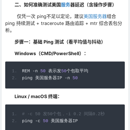
二、如何准确测试美国
服务
器延迟（含操作步骤）
仅凭一次 ping不足以定论，建议
美国服务器
组合
ping 持续测试 + traceroute 路由追踪 + mtr 综合丢包分
析。
步骤一：基础 Ping 测试（看平均值与抖动）
Windows（CMD/PowerShell）：
REM 
-
n 
50
表示发
50
个包取平均
ping 
美国服务器
IP 
-
n 
50
Linux / macOS 终端：
# -c 50 发50个包，-i 0.2 间隔0.2秒
ping 
-
c 
50
美国服务器
IP