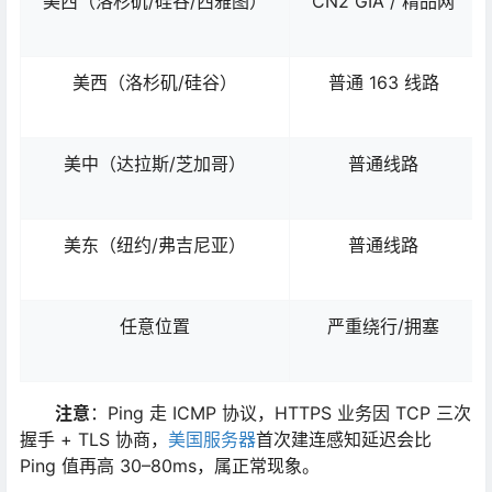
美西（洛杉矶/硅谷/西雅图）
CN2 GIA / 精品网
美西（洛杉矶/硅谷）
普通 163 线路
美中（达拉斯/芝加哥）
普通线路
美东（纽约/弗吉尼亚）
普通线路
任意位置
严重绕行/拥塞
注意
：Ping 走 ICMP 协议，HTTPS 业务因 TCP 三次
握手 + TLS 协商，
美国服务器
首次建连感知延迟会比
Ping 值再高 30–80ms，属正常现象。