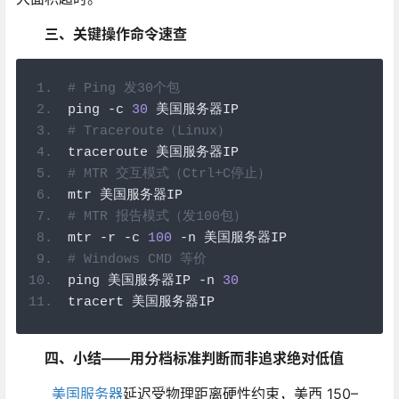
三、关键操作命令速查
# Ping 发30个包
ping 
-
c 
30
美国服务器
IP
# Traceroute（Linux）
traceroute 
美国服务器
IP
# MTR 交互模式（Ctrl+C停止）
mtr 
美国服务器
IP
# MTR 报告模式（发100包）
mtr 
-
r 
-
c 
100
-
n 
美国服务器
IP
# Windows CMD 等价
ping 
美国服务器
IP 
-
n 
30
tracert 
美国服务器
IP
四、小结——用分档标准判断而非追求绝对低值
美国服务器
延迟受物理距离硬性约束，美西 150–