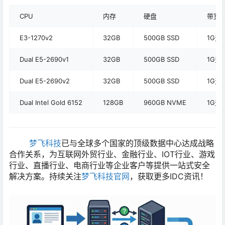
CPU
内存
硬盘
带宽
E3-1270v2
32GB
500GB SSD
1G无
Dual E5-2690v1
32GB
500GB SSD
1G无
Dual E5-2690v2
32GB
500GB SSD
1G无
Dual Intel Gold 6152
128GB
960GB NVME
1G无
梦飞科技
已与全球多个国家的顶级数据中心达成战略
合作关系，为互联网外贸行业、金融行业、IOT行业、游戏
行业、直播行业、电商行业等企业客户等提供一站式安全
解决方案。持续关注
梦飞科技官网
，获取更多IDC资讯！