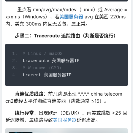
重点看 min/avg/max/mdev（Linux）或 Average =
xxxms（Windows），若
美国服务器
avg 在美西 220ms
内、美东 300ms 内且无丢包，属正常。
步骤二：Traceroute 追踪路由（判断是否绕行）
# Linux / macOS
traceroute 
美国服务器
IP
# Windows（CMD）
tracert 
美国服务器
IP
直连优质线路
：前几跳即出现 *.*.*.* china telecom
cn2或经太平洋海缆直连美西（跳数通常 ≤15）。
绕行异常
：出现欧洲（DE/UK）、南美或跳数 >25 且
延迟陡增，属绕路导致
美国服务器
延迟虚高。