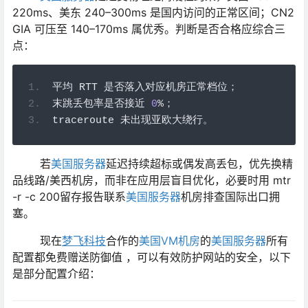
220ms、美东 240–300ms 是国内访问的正常区间；CN2
GIA 可压至 140–170ms 属优秀。判断是否合格应综合三
点：
平均
 RTT 
是否落入对应机房正常档位；
末跳丢包率是否接近
0
%；
traceroute 
未出现亚欧大绕行。
若
美国服务器
延迟持续超标或偶发高丢包，优先换精
品线路/美西机房，而非在应用层盲目优化，必要时用 mtr
-r -c 200留存报告联系
美国服务器
机房排查国际出口拥
塞。
现在
梦飞科技
合作的
美国VM机房
的
美国服务器
所有
配置都免费赠送防御值 ，可以有效防护网站的安全，以下
是部分配置介绍：