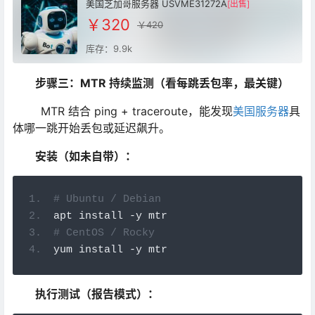
美国芝加哥服务器 USVME31272A
[出售]
￥320
￥420
库存：9.9k
步骤三：MTR 持续监测（看每跳丢包率，最关键）
MTR 结合 ping + traceroute，能发现
美国服务器
具
体哪一跳开始丢包或延迟飙升。
安装（如未自带）：
# Ubuntu / Debian
apt install 
-
y mtr
# CentOS / Rocky
yum install 
-
y mtr
执行测试（报告模式）：