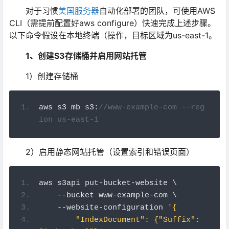
对于习惯
美国服务器
自动化部署的团队，可使用AWS
CLI（需提前配置好aws configure）快速完成上述步骤。
以下命令假设在本地终端（操作，目标区域为us-east-1。
1、创建S3存储桶并启用网站托管
1）创建存储桶
aws s3 mb s3
:
//www-example-com --reg
ion us-east-1
2）启用静态网站托管（设置索引和错误页面）
aws s3api put
-
bucket
-
website \
--
bucket www
-
example
-
com \
--
website
-
configuration 
'{
        "IndexDocument": {"Suffix": 