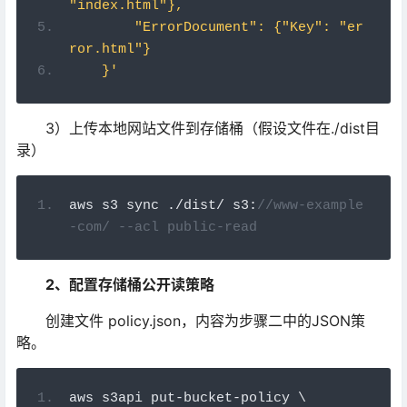
"index.html"},
        "ErrorDocument": {"Key": "er
ror.html"}
    }'
3）上传本地网站文件到存储桶（假设文件在./dist目
录）
aws s3 sync 
./
dist
/
 s3
:
//www-example
-com/ --acl public-read
2、配置存储桶公开读策略
创建文件 policy.json，内容为步骤二中的JSON策
略。
aws s3api put
-
bucket
-
policy \