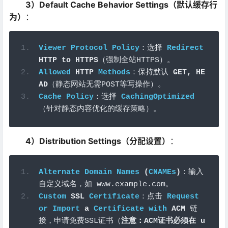
3）Default Cache Behavior Settings（默认缓存行
为）
：
Viewer
Protocol
Policy
：选择
Redirect
HTTP to HTTPS
（强制全站
HTTPS
）。
Allowed
 HTTP 
Methods
：保持默认
GET
,
 HE
AD
（静态网站无需
POST
等写操作）。
Cache
Policy
：选择
CachingOptimized
（针对静态内容优化的缓存策略）。
4）Distribution Settings（分配设置）
：
Alternate
Domain
Names
(
CNAMEs
)
：输入
自定义域名，如
 www
.
example
.
com
。
Custom
 SSL 
Certificate
：点击
Request
or
Import
 a 
Certificate
with
 ACM
链
接，申请免费
SSL
证书（
注意：
ACM
证书必须在
 u