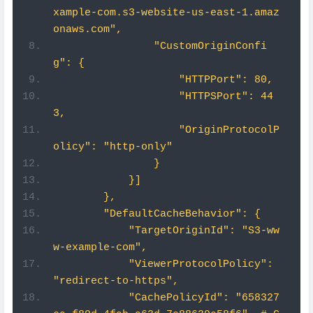
xample-com.s3-website-us-east-1.amaz
onaws.com",
                "CustomOriginConfi
g": {
                    "HTTPPort": 80,
                    "HTTPSPort": 44
3,
                    "OriginProtocolP
olicy": "http-only"
                }
            }]
        },
        "DefaultCacheBehavior": {
            "TargetOriginId": "S3-ww
w-example-com",
            "ViewerProtocolPolicy": 
"redirect-to-https",
            "CachePolicyId": "658327