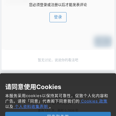
您必须登录或注册以后才能发表评论
登录
提交
暂无讨论，说说你的看法吧
请同意使用Cookies
本服务采用cookies以保持其可靠性，促致个人化内容和
Copyright © 2026
梦飞idc云平台
广告。请按「同意」代表阁下同意我们的
Cookies 政策
粤ICP备11019662号
以及
个人资料收集声明
。
查询 130 次，耗时 0.7898 秒