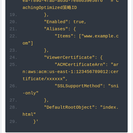
ea-f89d-4fab-a63d-7e88639e58f6"  # C
achingOptimized策略ID
        },
        "Enabled": true,
        "Aliases": {
            "Items": ["www.example.c
om"]
        },
        "ViewerCertificate": {
            "ACMCertificateArn": "ar
n:aws:acm:us-east-1:123456789012:cer
tificate/xxxxxx",
            "SSLSupportMethod": "sni
-only"
        },
        "DefaultRootObject": "index.
html"
    }'