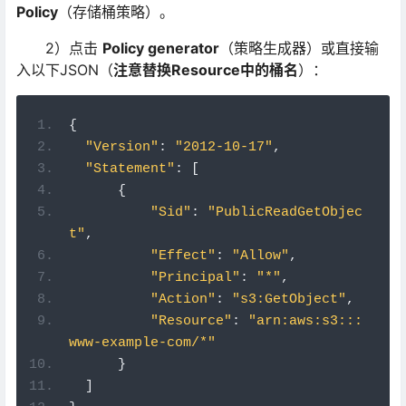
Policy
（存储桶策略）。
2）点击
Policy generator
（策略生成器）或直接输
入以下JSON（
注意替换Resource中的桶名
）：
{
"Version"
:
"2012-10-17"
,
"Statement"
:
[
{
"Sid"
:
"PublicReadGetObjec
t"
,
"Effect"
:
"Allow"
,
"Principal"
:
"*"
,
"Action"
:
"s3:GetObject"
,
"Resource"
:
"arn:aws:s3:::
www-example-com/*"
}
]