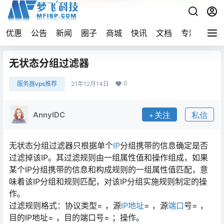
优惠
公告
新闻
圈子
商城
快讯
文档
专题
导航
无状态分组过滤器
0
服务器vps推荐
21年12月14日
AnnyIDC
关注
私信
无状态分组过滤器只根据单个
IP
分组携带的信息确定是否
过滤掉该IP。其过滤规则由一组属性值和操作组成，如果
某个IP分组携带的信息和构成规则的一组属性值匹配，意
味着该IP分组和规则匹配，对该IP分组实施规则制定的操
作。
过滤规则格式：协议类型= ，源
IP地址
= ，源
端口
号= ，
目的IP地址= ，目的端口号= ；操作。