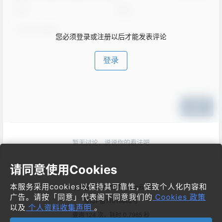
您必须登录或注册以后才能发表评论
登录
提交
暂无讨论，说说你的看法吧
请同意使用Cookies
本服务采用cookies以保持其可靠性，促致个人化内容和
Copyright © 2026
梦飞idc云平台
广告。请按「同意」代表阁下同意我们的
Cookies 政策
粤ICP备11019662号
以及
个人资料收集声明
。
查询 124 次，耗时 0.7985 秒