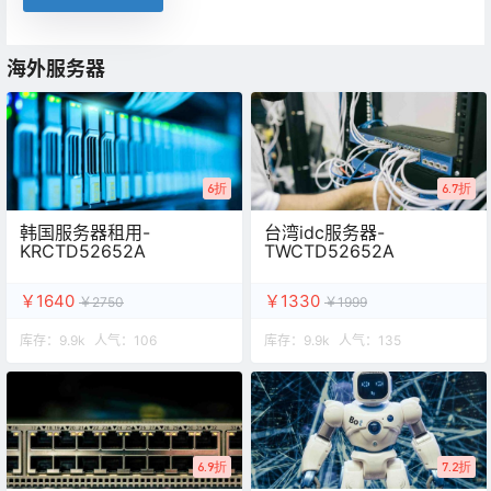
海外服务器
6折
6.7折
韩国服务器租用-
台湾idc服务器-
KRCTD52652A
TWCTD52652A
￥1640
￥1330
￥2750
￥1999
库存：
9.9k
人气：
106
库存：
9.9k
人气：
135
6.9折
7.2折