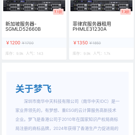
7.1折
7.3折
新加坡服务器-
菲律宾服务器租用
SGMLD52660B
PHMLE31230A
￥1200
￥1350
￥1700
￥1850
库存：
9.9k
人气：
143
库存：
9.9k
人气：
1.7k
关于梦飞
深圳市南华中天科技有限公司（南华中天IDC）是一
家业界领先的，有梦想、重ESG的云计算服务高新技术
企业。梦飞是香港公司于2010年在国家知识产权局商标
局注册的商标品牌，2024年获得了香港生产力促进局的