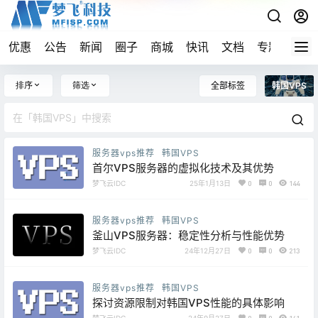
优惠
公告
新闻
圈子
商城
快讯
文档
专题
导航
全部标签
韩国VPS
排序
筛选
服务器vps推荐
韩国VPS
首尔VPS服务器的虚拟化技术及其优势
梦飞云IDC
25年1月13日
0
0
144
服务器vps推荐
韩国VPS
釜山VPS服务器：稳定性分析与性能优势
梦飞云IDC
24年12月27日
0
0
213
服务器vps推荐
韩国VPS
探讨资源限制对韩国VPS性能的具体影响
梦飞云IDC