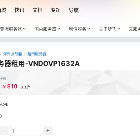
商城
快讯
文档
专题
导航
亚洲服务器
国内服务器
增值服务
关于梦飞
云服
>
海外服务器
>
越南服务器
器租用-VNDOVP1632A
￥
980
810
￥
：
8.3折
9.9k
0
-
+