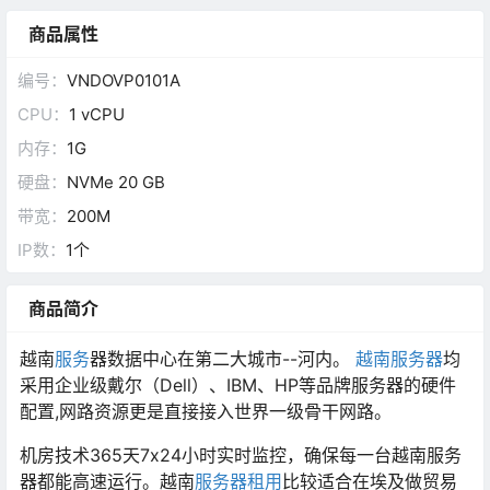
商品属性
编号：
VNDOVP0101A
CPU：
1 vCPU
内存：
1G
硬盘：
NVMe 20 GB
带宽：
200M
IP数：
1个
商品简介
越南
服务
器数据中心在第二大城市--河内。
越南
服务器
均
采用企业级戴尔（Dell）、IBM、HP等品牌服务器的硬件
配置,网路资源更是直接接入世界一级骨干网路。
机房技术365天7x24小时实时监控，确保每一台越南服务
器都能高速运行。越南
服务器
租用
比较适合在埃及做贸易