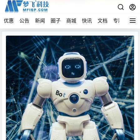
优惠
公告
新闻
圈子
商城
快讯
文档
专题
导航