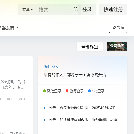
登录
快速注册
文章
务器友商
投稿
公司新闻
全部标签
嗨！朋友
所有的伟大，都源于一个勇敢的开始
限公司推广的商
了可靠的，专业
微信登录
微博登录
QQ登录
体内容，我们是
0
1
383
公告：
香港服务器迎新春，20核40线程半价优惠500元起
公告：
梦飞科技官网改版，服务器租用互动评价彰显以用户为中心
平台，新的平台