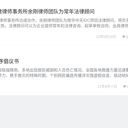
卓建律师事务所余刚律师团队为常年法律顾问
建律师事务所达成合作，余刚律师团队为南华中天IDC项目法律顾问，将负责
服务。法律顾问可以为企业提供常年的法律咨询、起草审核合同、出具律
内部及外部的法律风险控制机制，减少企业的法律风险，降低企业处理纠
建律师事务所合伙人律师，执业证号14403…...
22年6月29日
0
序倡议书
现极端降雨，多地出现居民被困和人员伤亡情况，全国各地救援力量迅速
聚力、携手救灾的特殊时期，个别网民编造传播涉灾情虚假信息、挑动地
抢险救灾工作。为进一步净化网络环境，维护网络秩序，现发出如下倡议：
抵制违法有害信息。不制造、不听信、不传播涉灾救灾违…...
23年8月11日