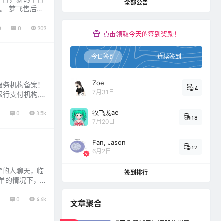
全部公告
。 梦飞售后企
求越来越高，企
0
0
909
点击领取今天的签到奖励！
今日签到
连续签到
Zoe
服务机构备案！
4
7月31日
行支付机构,
淘汰速度将越来
牧飞龙ae
0
3.5k
18
7月20日
Fan, Jason
17
6月2日
飞”的人聊天，临
签到排行
下单的情况下，
人员提醒才阻止
0
4.6k
文章聚合