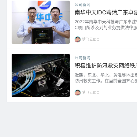
公司新闻
南华中天IDC聘请广东
2022年南华中天科技与广东卓
C项目所涉及到的业务提供法律
等常规性的法律服务。建立企业
企业稳健快速发展。 余刚，广东卓
梦飞云IDC
公司新闻
积极维护防汛救灾网络秩
近期，东北、华北、黄淮等地出
防汛救灾工作。在当前全国齐心
重扰乱网络舆论秩序，干扰妨碍
违法有害信息网上传播 1、坚决
梦飞云IDC