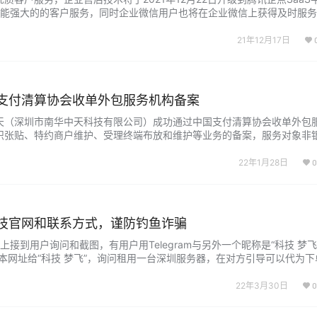
功能强大的的客户服务，同时企业微信用户也将在企业微信上获得及时服务
IT运维服务升级 数字化时代，随着企业业务高速发展及变化，业务对IT诉
协同效率低、精细化管理难的痛点…...
21年12月17日
支付清算协会收单外包服务机构备案
华中天（深圳市南华中天科技有限公司）成功通过中国支付清算协会收单外包
识张贴、特约商户维护、受理终端布放和维护等业务的备案，服务对象非银
随着收单外包严格监管时代的到来，收单外包市场将向高度集中发展，企业
业化服务、品牌化的外包并购企业将迎来新的发…...
22年1月28日
0
技官网和联系方式，谨防钓鱼诈骗
接到用户询问和截图，有用户用Telegram与另外一个昵称是“科技 梦
用户发了本网址给“科技 梦飞”，询问租用一台深圳服务器，在对方引导可以代为
付服务器款项。 最终因为用户截图发给我们企业QQ验证真伪，经我公司工作
司和员工的账号。…...
22年3月30日
0