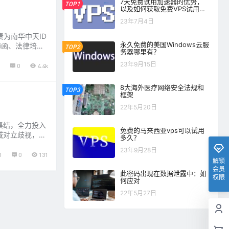
7天免费试用加速器的优势，
TOP1
以及如何获取免费VPS试用加
速器？
23年7月4日
为南华中天ID
永久免费的美国Windows云服
师函、法律培训
TOP2
务器哪里有？
纷的成本，保障
23年9月15日
0
4.4k
8大海外医疗网络安全法规和
TOP3
框架
22年5月20日
集结，全力投入
免费的马来西亚vps可以试用
域对立歧视，严
多久？
 一、自觉抵制
23年9月28日
0
0
131
解锁
会员
此密码出现在数据泄露中：如
权限
何应对
22年5月27日