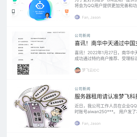
将会为QQ用户提供更加完善和
点服务 梦飞IT共享服务中心，
业IT运维具有维护量大、缺乏工具
Fan, Jason
公司新闻
喜讯！南华中天通过中国
喜讯！2022年1月27日，南
成功通过特约商户推荐、受理标
商业银行，业务范围：全国。 
越快。合规管理、精细化管理、专
梦飞云IDC
公司新闻
服务器租用请认准梦飞科
近日，我公司工作人员在企业QQ上
时账号aiwan250***。 
“科技 梦飞”提出用USDT支
此次非正常交易，而该TG号并非公
Fan, Jason