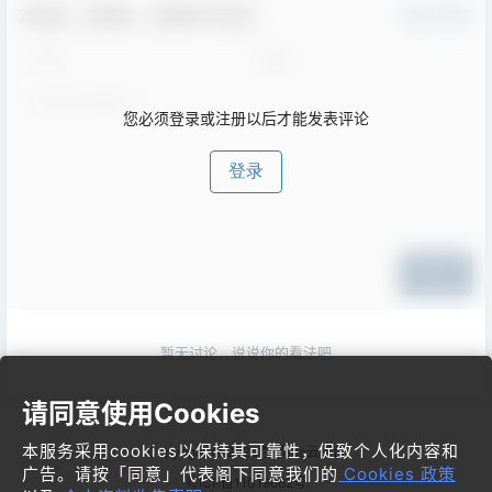
欢迎您，新朋友，感谢参与互动！
确认修改
您必须登录或注册以后才能发表评论
登录
提交
暂无讨论，说说你的看法吧
请同意使用Cookies
本服务采用cookies以保持其可靠性，促致个人化内容和
Copyright © 2026
梦飞idc云平台
广告。请按「同意」代表阁下同意我们的
Cookies 政策
粤ICP备11019662号