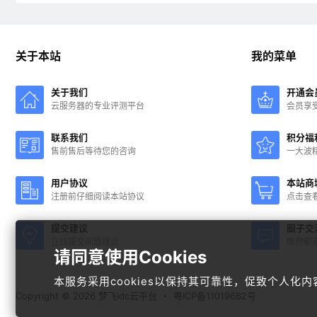
关于本站
我的菜单
关于我们
开通会
云服务器的专业评测平台
会员享
联系我们
积分福
售前售后等待您的咨询
一大波
用户协议
本站商
注册前仔细阅读本站协议
点击查
提交建议
圈子交
在线提交问题建议
既然都
请同意使用Cookies
本服务采用cookies以保持其可靠性，促致个人
Copyright © 2026
梦飞idc云平台
・
粤ICP备11019662号