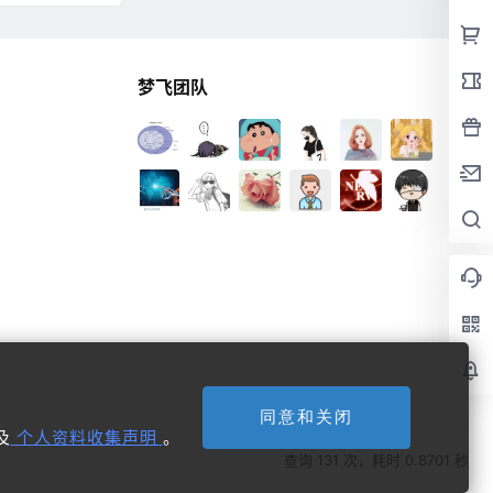
梦飞团队
同意和关闭
及
个人资料收集声明
。
查询 131 次，耗时 0.8701 秒