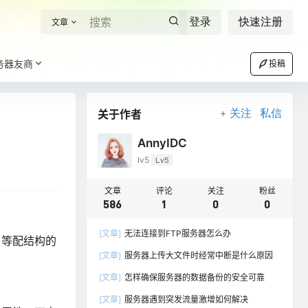
登录
快速注册
文章
务器友商
投稿
关于作者
关注
私信
AnnyIDC
lv5
Lv5
文章
评论
关注
粉丝
586
1
0
0
[文章]
无法连接到FTP服务器怎么办
。等配结构的
[文章]
服务器上传大文件时经常中断是什么原因
[文章]
怎样确保服务器的数据备份的安全可靠
[文章]
服务器遇到突发流量激增如何解决