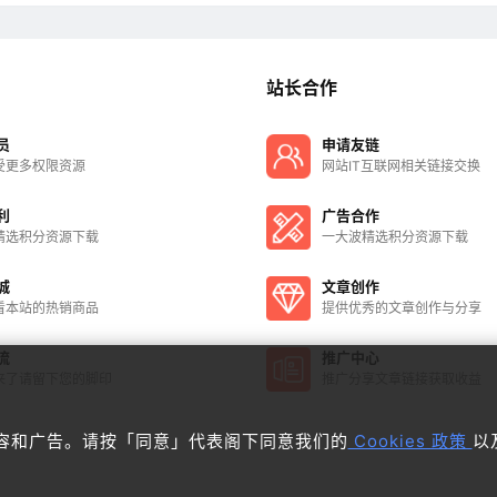
站长合作
员
申请友链
受更多权限资源
网站IT互联网相关链接交换
利
广告合作
精选积分资源下载
一大波精选积分资源下载
城
文章创作
看本站的热销商品
提供优秀的文章创作与分享
流
推广中心
来了请留下您的脚印
推广分享文章链接获取收益
化内容和广告。请按「同意」代表阁下同意我们的
Cookies 政策
以