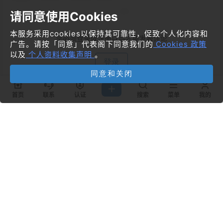
请同意使用Cookies
本服务采用cookies以保持其可靠性，促致个人化内容和
您必须登录或注册以后才能发表评论
广告。请按「同意」代表阁下同意我们的
Cookies 政策
以及
个人资料收集声明
。
登录
同意和关闭
首页
联系
认证
搜索
菜单
我的
提交
暂无讨论，说说你的看法吧
Copyright © 2026
梦飞idc云平台
粤ICP备11019662号
查询 126 次，耗时 0.8905 秒