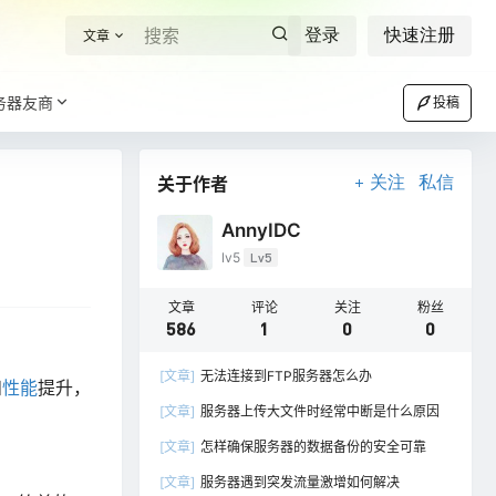
登录
快速注册
文章
务器友商
投稿
关于作者
关注
私信
AnnyIDC
lv5
Lv5
文章
评论
关注
粉丝
586
1
0
0
[文章]
无法连接到FTP服务器怎么办
和
性能
提升，
[文章]
服务器上传大文件时经常中断是什么原因
[文章]
怎样确保服务器的数据备份的安全可靠
[文章]
服务器遇到突发流量激增如何解决