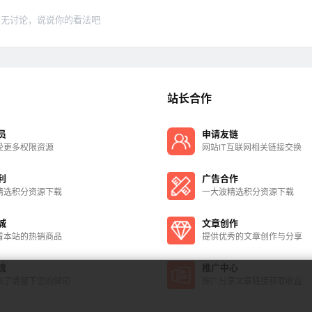
暂无讨论，说说你的看法吧
站长合作
员
申请友链
受更多权限资源
网站IT互联网相关链接交换
利
广告合作
精选积分资源下载
一大波精选积分资源下载
城
文章创作
看本站的热销商品
提供优秀的文章创作与分享
流
推广中心
来了请留下您的脚印
推广分享文章链接获取收益