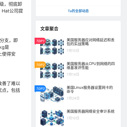
件升级，彻底卸
 Hat公司提
Ta的全部动态
文章聚合
版本分支，即
美国服务器应对网络延迟和丢
TOP1
包的实战策略
kg是
7月10日
n上使得安
美国服务器从CPU到网络的四
TOP2
维基准评性能
7月14日
，改善了难以
美国Linux服务器设置网卡的
TOP3
有优点，包括
命令
7月24日
美国服务器网络安全审计系统
7月10日