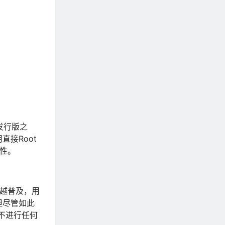
x发行版之
直接Root
全性。
越来越普及，用
但尽管如此
而不进行任何