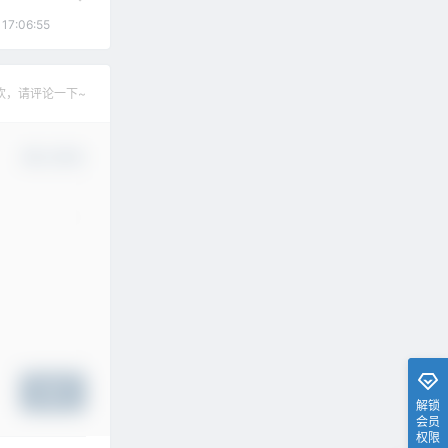
 17:06:55
欢，请评论一下~
确认修改
提交
解锁
会员
权限