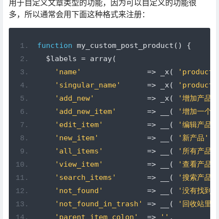
用于自定义文章类型的功能，因为可以自定义的功能很
多，所以通常会用下面这种格式来注册：
function
 my_custom_post_product
()
{
  $labels 
=
 array
(
'name'
=>
 _x
(
'products
'singular_name'
=>
 _x
(
'product'
'add_new'
=>
 _x
(
'增加产品'
'add_new_item'
=>
 __
(
'增加一个产
'edit_item'
=>
 __
(
'编辑产品'
'new_item'
=>
 __
(
'新产品'
)
'all_items'
=>
 __
(
'所有产品'
'view_item'
=>
 __
(
'查看产品'
'search_items'
=>
 __
(
'搜索产品'
'not_found'
=>
 __
(
'没有找到有
'not_found_in_trash'
=>
 __
(
'回收站里面
'parent_item_colon'
=>
''
,