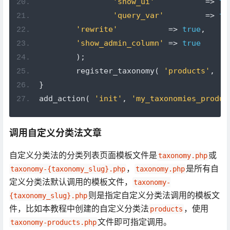
'show_ui'
=>
tr
'query_var'
=>
tr
'rewrite'
=>
true
,
'show_admin_column'
=>
true
);
	register_taxonomy
(
'products'
,
'p
}
add_action
(
'init'
,
'my_taxonomies_produc
调用自定义分类法文章
自定义分类法的分类列表页面模板文件是
或
taxonomy.php
，
是所有自
taxonomy-{taxonomy_slug}.php
taxonomy.php
定义分类法默认调用的模板文件，
taxonomy-
则是指定自定义分类法调用的模板文
{taxonomy_slug}.php
件，比如本教程中创建的自定义分类法
，使用
products
文件即可指定调用。
taxonomy-products.php