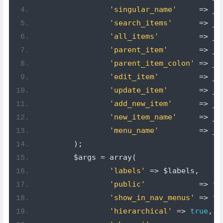
'singular_name'
=>
 _x
'search_items'
=>
 __
'all_items'
=>
 __
'parent_item'
=>
 __
'parent_item_colon'
=>
 __
'edit_item'
=>
 __
'update_item'
=>
 __
'add_new_item'
=>
 __
'new_item_name'
=>
 __
'menu_name'
=>
 __
);
	$args 
=
 array
(
'labels'
=>
 $labels
,
'public'
=>
tr
'show_in_nav_menus'
=>
tr
'hierarchical'
=>
true
,