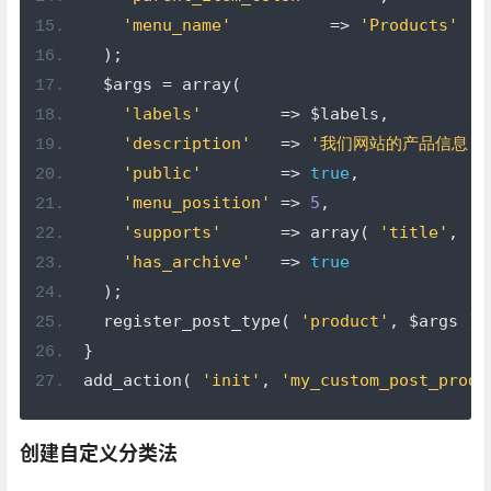
'menu_name'
=>
'Products'
);
  $args 
=
 array
(
'labels'
=>
 $labels
,
'description'
=>
'我们网站的产品信息'
,
'public'
=>
true
,
'menu_position'
=>
5
,
'supports'
=>
 array
(
'title'
,
'e
'has_archive'
=>
true
);
  register_post_type
(
'product'
,
 $args 
);
}
add_action
(
'init'
,
'my_custom_post_produ
创建自定义分类法