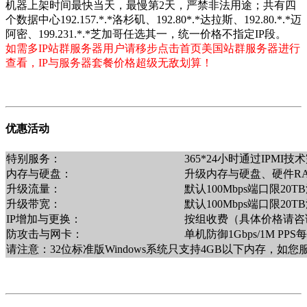
机器上架时间最快当天，最慢第2天，严禁非法用途；共有四
个数据中心192.157.*.*洛杉矶、192.80*.*达拉斯、192.80.*.*迈
阿密、199.231.*.*芝加哥任选其一，统一价格不指定IP段。
如需多IP站群服务器用户请移步点击首页美国站群服务器进行
查看，IP与服务器套餐价格超级无敌划算！
优惠活动
特别服务：
365*24小时通过IPM
内存与硬盘：
升级内存与硬盘、硬件R
升级流量：
默认100Mbps端口限2
升级带宽：
默认100Mbps端口限20
IP增加与更换：
按组收费（具体价格请咨询销售
防攻击与网卡：
单机防御1Gbps/1M PP
请注意：32位标准版Windows系统只支持4GB以下内存，如您