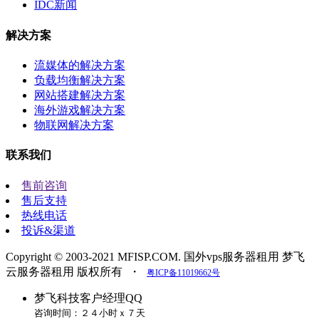
IDC新闻
解决方案
流媒体的解决方案
负载均衡解决方案
网站搭建解决方案
海外游戏解决方案
物联网解决方案
联系我们
售前咨询
售后支持
热线电话
投诉&渠道
Copyright © 2003-2021 MFISP.COM. 国外vps服务器租用 梦飞
云服务器租用 版权所有
・
粤ICP备11019662号
梦飞科技客户经理QQ
咨询时间：２４小时ｘ７天