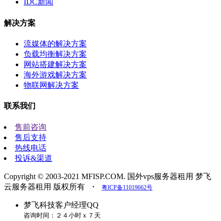
IDC新闻
解决方案
流媒体的解决方案
负载均衡解决方案
网站搭建解决方案
海外游戏解决方案
物联网解决方案
联系我们
售前咨询
售后支持
热线电话
投诉&渠道
Copyright © 2003-2021 MFISP.COM. 国外vps服务器租用 梦飞
云服务器租用 版权所有
・
粤ICP备11019662号
梦飞科技客户经理QQ
咨询时间：２４小时ｘ７天