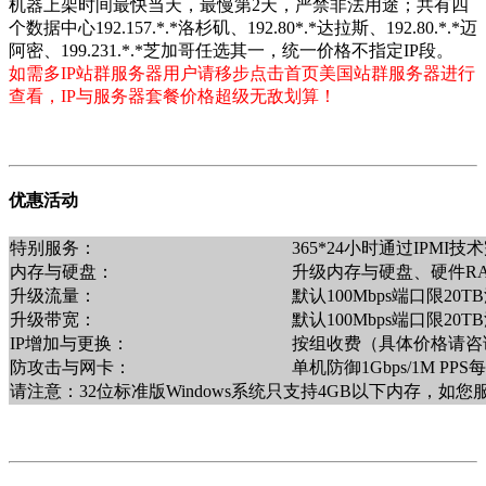
机器上架时间最快当天，最慢第2天，严禁非法用途；共有四
个数据中心192.157.*.*洛杉矶、192.80*.*达拉斯、192.80.*.*迈
阿密、199.231.*.*芝加哥任选其一，统一价格不指定IP段。
如需多IP站群服务器用户请移步点击首页美国站群服务器进行
查看，IP与服务器套餐价格超级无敌划算！
优惠活动
特别服务：
365*24小时通过IPM
内存与硬盘：
升级内存与硬盘、硬件R
升级流量：
默认100Mbps端口限2
升级带宽：
默认100Mbps端口限20
IP增加与更换：
按组收费（具体价格请咨询销售
防攻击与网卡：
单机防御1Gbps/1M PP
请注意：32位标准版Windows系统只支持4GB以下内存，如您