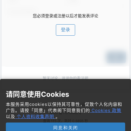
您必须登录或注册以后才能发表评论
登录
提交
暂无讨论，说说你的看法吧
请同意使用Cookies
本服务采用cookies以保持其可靠性，促致个人化内容和
Copyright © 2026
梦飞idc云平台
广告。请按「同意」代表阁下同意我们的
Cookies 政策
粤ICP备11019662号
以及
个人资料收集声明
。
查询 115 次，耗时 0.6895 秒
同意和关闭