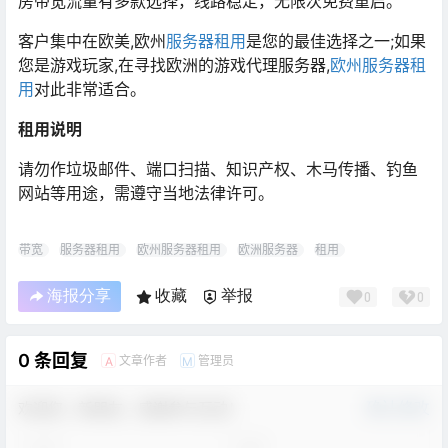
房带宽流量有多款选择，线路稳定，无限次免费重启。
客户集中在欧美,欧州
服务器租用
是您的最佳选择之一;如果
您是游戏玩家,在寻找欧洲的游戏代理服务器,
欧州服务器租
用
对此非常适合。
租用说明
请勿作垃圾邮件、端口扫描、知识产权、木马传播、钓鱼
网站等用途，需遵守当地法律许可。
带宽
服务器租用
欧州服务器租用
欧洲服务器
租用
海报分享
收藏
举报
0
0
0 条回复
文章作者
管理员
A
M
欢迎您，新朋友，感谢参与互动！
确认修改