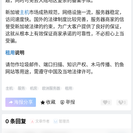
题，同时可免去大陆地区复杂的备案手续。
新加坡
主机
市场成熟规范，网络设施一流，服务器稳定，
访问速度快。国外的法律制度比较完善，服务器商家的信
誉受新加坡法律的约束，为广大客户提供了良好的保证，
这就从根本上有效保证商家承诺的可靠性，不必担心上当
受骗。
租用
说明
请勿作垃圾邮件、端口扫描、知识产权、木马传播、钓鱼
网站等用途，需遵守中国及当地法律许可。
主机
服务
机房
欧洲服务器
租用
海报分享
收藏
举报
0
0
0 条回复
文章作者
管理员
A
M