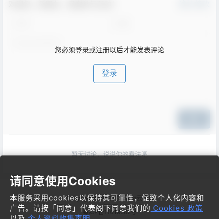
欢迎您，新朋友，感谢参与互动！
确认修改
您必须登录或注册以后才能发表评论
登录
提交
暂无讨论，说说你的看法吧
请同意使用Cookies
本服务采用cookies以保持其可靠性，促致个人化内容和
Copyright © 2026
梦飞idc云平台
广告。请按「同意」代表阁下同意我们的
Cookies 政策
粤ICP备11019662号
以及
个人资料收集声明
。