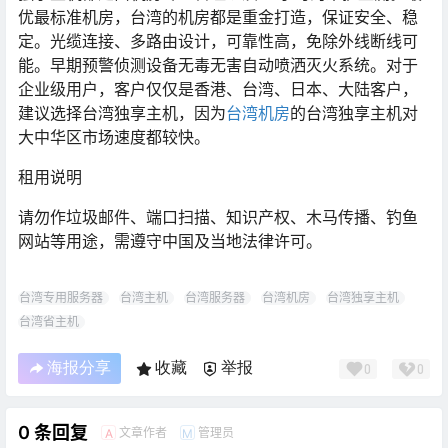
优最标准机房，台湾的机房都是重金打造，保证安全、稳
定。光缆连接、多路由设计，可靠性高，免除外线断线可
能。早期预警侦测设备无毒无害自动喷洒灭火系统。对于
企业级用户，客户仅仅是香港、台湾、日本、大陆客户，
建议选择台湾独享主机，因为
台湾机房
的台湾独享主机对
大中华区市场速度都较快。
租用说明
请勿作垃圾邮件、端口扫描、知识产权、木马传播、钓鱼
网站等用途，需遵守中国及当地法律许可。
台湾专用服务器
台湾主机
台湾服务器
台湾机房
台湾独享主机
台湾省主机
海报分享
收藏
举报
0
0
0 条回复
文章作者
管理员
A
M