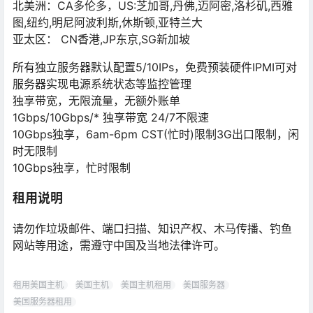
北美洲：CA多伦多，US:芝加哥,丹佛,迈阿密,洛杉矶,西雅
图,纽约,明尼阿波利斯,休斯顿,亚特兰大
亚太区： CN香港,JP东京,SG新加坡
所有独立服务器默认配置5/10IPs，免费预装硬件IPMI可对
服务器实现电源系统状态等监控管理
独享带宽，无限流量，无额外账单
1Gbps/10Gbps/* 独享带宽 24/7不限速
10Gbps独享，6am-6pm CST(忙时)限制3G出口限制，闲
时无限制
10Gbps独享，忙时限制
租用说明
请勿作垃圾邮件、端口扫描、知识产权、木马传播、钓鱼
网站等用途，需遵守中国及当地法律许可。
租用美国主机
美国主机
美国主机租用
美国服务器
美国服务器租用