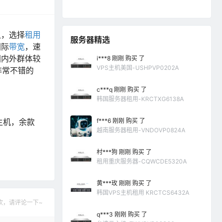
久，选择
租用
服务器精选
国际
带宽
，速
国内外群体较
i***8 刚刚 购买 了
VPS主机美国-USHPVP0202A
非常不错的
c***q 刚刚 购买 了
韩国服务器租用-KRCTXG6138A
主机，余款
f***6 刚刚 购买 了
越南服务器租用-VNDOVP0824A
村***狗 刚刚 购买 了
租用重庆服务器-CQWCDE5320A
黄***玫 刚刚 购买 了
韩国VPS主机租用 KRCTCS6432A
欢，请评论一下~
q***3 刚刚 购买 了