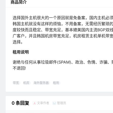
商品简介
选择国外主机很大的一个原因就是免备案，国内主机必
韩国主机就没有这样的烦恼，不用备案，无需经历繁琐
度较快而且稳定、带宽充足，基本媲美国内主流BGP双
广客户，并且韩国机房带宽充足，机房租赁主机单机带宽
选择。
租用说明
谢绝与任何从事垃圾邮件(SPAM)、政治、色情、诈骗
不退回!
带宽
机房
海外服务器
租用
0 条回复
文章作者
管理员
A
M