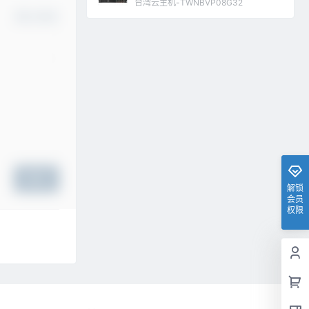
台湾云主机-TWNBVP08G32
确认修改
提交
解锁
会员
权限