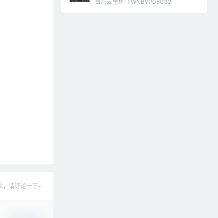
台湾云主机-TWNBVP08G32
欢，请评论一下~
确认修改