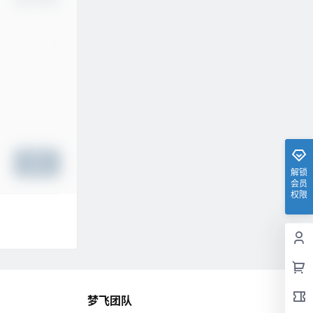
提交
解锁
会员
权限
梦飞团队