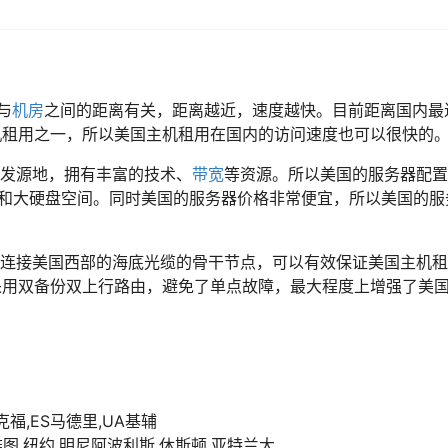
与
机房
之间的距离有关，距离越近，速度越快。目前距离国内最
机租用之一，所以美国主机租用在国内的访问速度也可以很快的
的发源地，拥有丰富的技术、
带宽
等资源。所以美国的服务器配置
存和大硬盘空间。同时美国的服务器价格非常便宜，所以美国的服
接连接美国西部的海底光缆的骨干节点，可以有效保证美国主机
采用双备份双上行路由，避免了单点故障，最大程度上增强了美
克福,ES马德里,UA基辅
雅图,纽约,明尼阿波利斯,休斯顿,亚特兰大