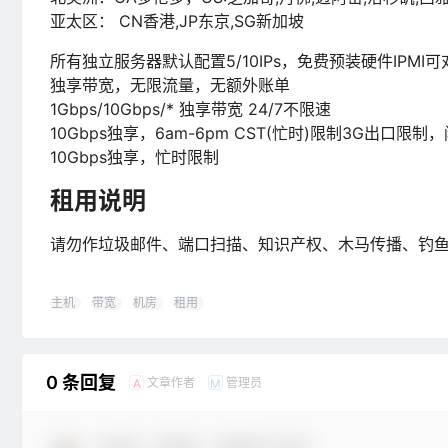
亚太区： CN香港,JP东京,SG新加坡
所有独立服务器默认配置5/10IPs，免费预装硬件IPM
独享带宽，无限流量，无额外账单
1Gbps/10Gbps/* 独享带宽 24/7不限速
10Gbps独享，6am-6pm CST(忙时)限制3G出口限
10Gbps独享，忙时限制
租用说明
请勿作垃圾邮件、端口扫描、知识产权、木马传播、钓
主机
带宽
机房
租用
0 条回复
文章作者
管理员
A
M
欢迎您，新朋友，感谢参与互动！