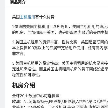
商品简介
美国
主机
租用
有什么优势
1.快速的美国主机租用：众所周知，美国主机租用的速度
的机房，而加州属于美国，也是距离国内最近的美国主
2.美国主机租用的资源丰富，性价比高：美国是互联网
本上提供100兆以上的专属带宽给用户使用，还有高内
非常高。
3.美国主机租用的稳定性高：美国主机租用的机房是直
定性和高速性。而且美国主机租用机房的骨干网络设备
稳定性和可靠性。
机房介绍
全球20个数据中心可选位置：
欧洲：NL阿姆斯特丹,FR巴黎,UK伦敦,AT维也纳,DE法兰
北美洲：CA多伦多，US:芝加哥,丹佛,迈阿密,洛杉矶,西