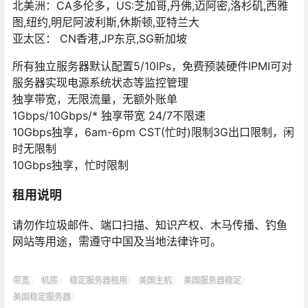
北美洲：CA多伦多，US:芝加哥,丹佛,迈阿密,洛杉矶,西雅
图,纽约,明尼阿波利斯,休斯顿,亚特兰大
亚太区： CN香港,JP东京,SG新加坡
所有独立服务器默认配置5/10IPs，免费预装硬件IPMI可对
服务器实现电源系统状态等监控管理
独享带宽，无限流量，无额外账单
1Gbps/10Gbps/* 独享带宽 24/7不限速
10Gbps独享，6am-6pm CST(忙时)限制3G出口限制，闲
时无限制
10Gbps独享，忙时限制
租用说明
请勿作垃圾邮件、端口扫描、知识产权、木马传播、钓鱼
网站等用途，需遵守中国及当地法律许可。
带宽
机房
稳定服务器租用
美国主机
美国服务器稳定
美国稳定服务器