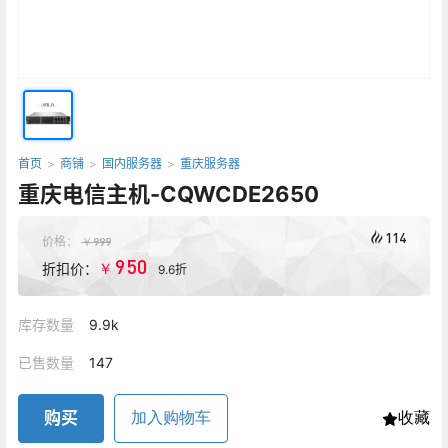
首页
>
商铺
>
国内服务器
>
重庆服务器
重庆电信主机-CQWCDE2650
114
价格：
￥
999
950
￥
折扣价：
9.6折
库存数量
9.9k
已售数量
147
购买
加入购物车
收藏