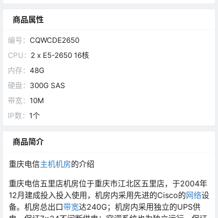
商品属性
编号：
CQWCDE2650
CPU：
2 x E5-2650 16核
内存：
48G
硬盘：
300G SAS
带宽：
10M
IP数：
1个
商品简介
重庆电信
主机
机房
的介绍
重庆电信五里店机房位于重庆市江北区五里店，于2004年
12月建成投入投入使用，机房内采用先进的Cisco的
网络
设
备。机房总出口
带宽
达240G；机房内采用独立的UPS供