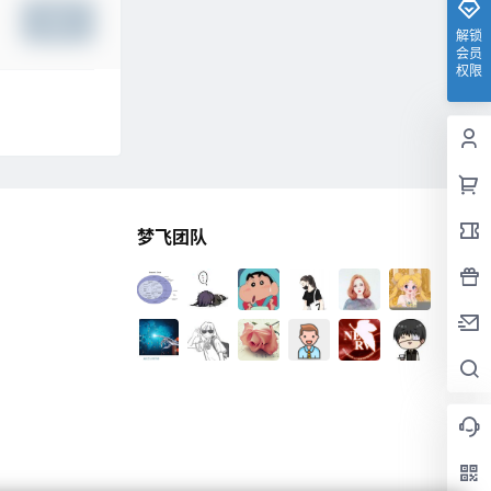
提交
解锁
会员
权限
梦飞团队