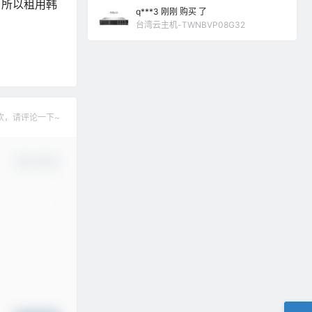
，所以租用韩
q***3 刚刚 购买 了
台湾云主机-TWNBVP08G32
欢，请评论一下~
确认修改