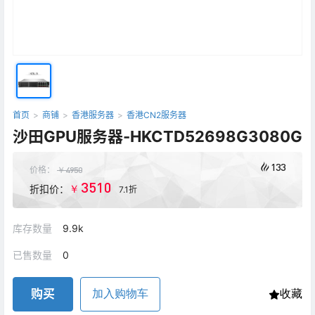
首页
>
商铺
>
香港服务器
>
香港CN2服务器
沙田GPU服务器-HKCTD52698G3080G
133
价格：
￥
4950
3510
￥
折扣价：
7.1折
库存数量
9.9k
已售数量
0
购买
加入购物车
收藏