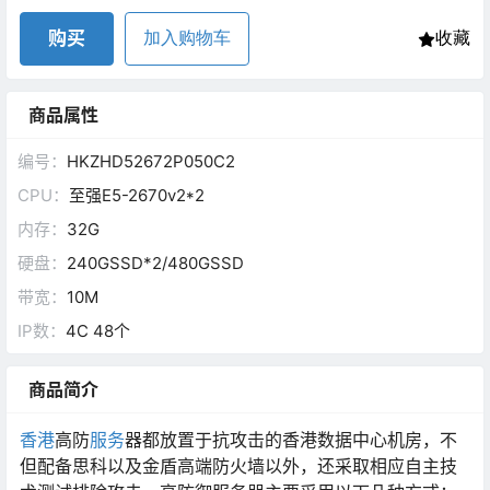
购买
加入购物车
收藏
商品属性
编号：
HKZHD52672P050C2
CPU：
至强E5-2670v2*2
内存：
32G
硬盘：
240GSSD*2/480GSSD
带宽：
10M
IP数：
4C 48个
商品简介
香港
高防
服务
器都放置于抗攻击的香港数据中心机房，不
但配备思科以及金盾高端防火墙以外，还采取相应自主技