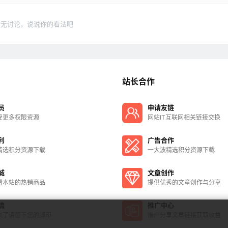
暂无讨论，说说你的看法吧
站长合作
员
申请友链
受更多权限资源
网站IT互联网相关链接交换
利
广告合作
精选积分资源下载
一大波精选积分资源下载
城
文章创作
看本站的热销商品
提供优秀的文章创作与分享
流
推广中心
来了请留下您的脚印
推广分享文章链接获取收益