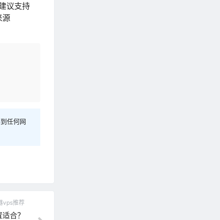
建议支持
来源
容到任何网
vps推荐
置适合？