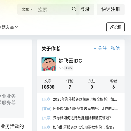
登录
快速注册
文章
务器友商
投稿
关于作者
关注
私信
梦飞云IDC
lv5
Lv5
文章
评论
关注
粉丝
18538
7
0
6
企业业务
[文章]
2025年海外服务器租用价格全解析：如何
果服务器
选择最具性价比的方案？
[文章]
国外IDC服务器配置选择攻略：让你的网站
快速上线并稳定运行
[文章]
云存储如何进行数据删除和彻底销毁？
业业务活动的
[文章]
如何配置服务器以实现数据备份与恢复？