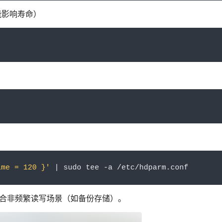
能影响寿命）
ime = 120 }'
|
 sudo tee 
-
a 
/
etc
/
hdparm
.
conf
适合非频繁读写场景（如备份存储）。