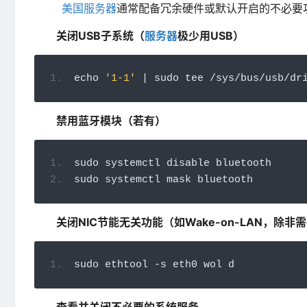
美国服务器
通常配备冗余硬件或默认开启的不必要
关闭USB子系统（
服务器
极少用USB）
echo 
'1-1'
|
 sudo tee 
/
sys
/
bus
/
usb
/
dr
禁用蓝牙模块（若有）
sudo systemctl disable bluetooth
sudo systemctl mask bluetooth
关闭NIC节能无关功能（如Wake-on-LAN，除非
sudo ethtool 
-
s eth0 wol d