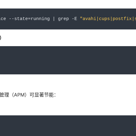
ice 
--
state
=
running 
|
 grep 
-
E 
"avahi|cups|postfix|
）
管理（APM）可显著节能：