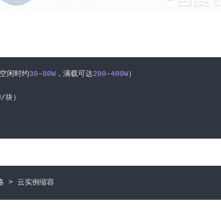
空闲时约
30
-
80W
，满载可达
200
-
400W
）
W
/块）
略
>
云实例缩容