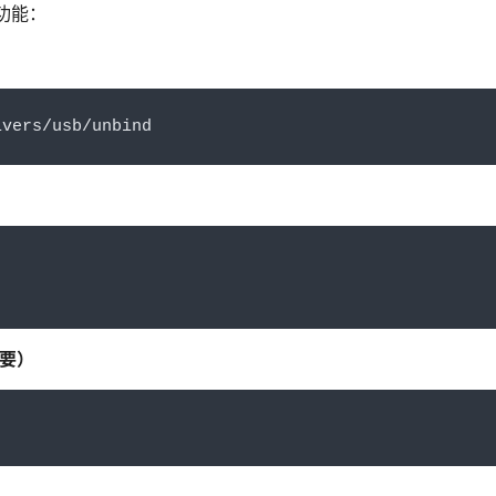
功能：
ivers
/
usb
/
unbind
需要）