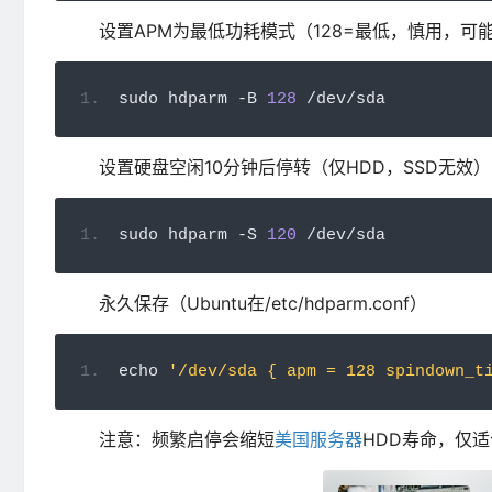
设置APM为最低功耗模式（128=最低，慎用，可
sudo hdparm 
-
B 
128
/
dev
/
sda
设置硬盘空闲10分钟后停转（仅HDD，SSD无效）
sudo hdparm 
-
S 
120
/
dev
/
sda
永久保存（Ubuntu在/etc/hdparm.conf）
echo 
'/dev/sda { apm = 128 spindown_t
注意：频繁启停会缩短
美国服务器
HDD寿命，仅