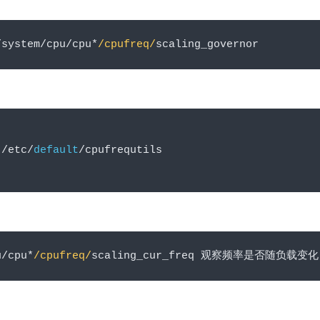
/
system
/
cpu
/
cpu
*
/cpufreq/
scaling_governor
 
/
etc
/
default
/
cpufrequtils
u
/
cpu
*
/cpufreq/
scaling_cur_freq 
观察频率是否随负载变化