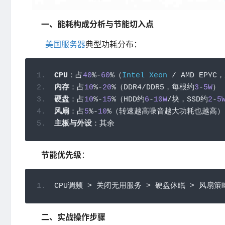
一、能耗构成分析与节能切入点
美国服务器
典型功耗分布：
CPU
：占
40
%-
60
%（
Intel
Xeon
/
 AMD EPYC
，
内存
：占
10
%-
20
%（
DDR4
/
DDR5
，每根约
3
-
5W
）
硬盘
：占
10
%-
15
%（
HDD
约
6
-
10W
/块，
SSD
约
2
-
5
风扇
：占
5
%-
10
%（转速越高噪音越大功耗也越高）
主板与外设
：其余
节能优先级
：
CPU
调频
>
关闭无用服务
>
硬盘休眠
>
风扇策
二、实战操作步骤