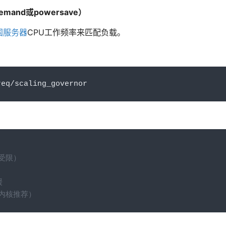
mand或powersave）
国服务器
CPU工作频率来匹配负载。
req
/
scaling_governor
能受限）
）
缓
新内核推荐）