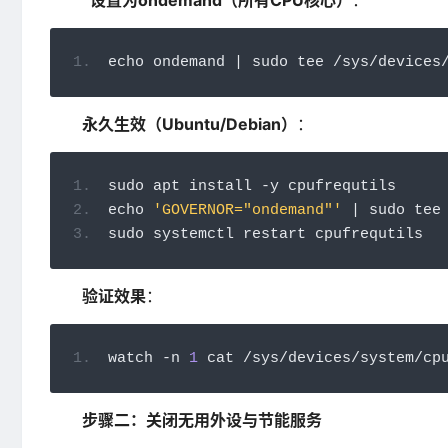
设置为ondemand（所有CPU核心）
：
echo ondemand 
|
 sudo tee 
/
sys
/
devices
永久生效（Ubuntu/Debian）
：
sudo apt install 
-
y cpufrequtils
echo 
'GOVERNOR="ondemand"'
|
 sudo tee
sudo systemctl restart cpufrequtils
验证效果
：
watch 
-
n 
1
 cat 
/
sys
/
devices
/
system
/
cp
步骤二：关闭无用外设与节能服务