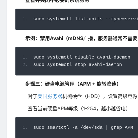
查看并关闭不必要的系统服务
sudo systemctl list
-
units 
--
type
=
serv
示例：禁用Avahi（mDNS广播，服务器通常不需要
sudo systemctl disable avahi
-
daemon
sudo systemctl stop avahi
-
daemon
步骤三：硬盘电源管理（APM + 旋转降速）
对于
美国服务器
机械硬盘（HDD），设置高级电源
查看当前硬盘APM等级（1-254，越小越省电）
sudo smartctl 
-
a 
/
dev
/
sda 
|
 grep APM