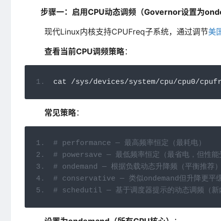
步骤一：启用CPU动态调频（Governor设置为onde
现代Linux内核支持CPUFreq子系统，通过调节
美
查看当前CPU调频策略
：
cat 
/
sys
/
devices
/
system
/
cpu
/
cpu0
/
cpuf
常见策略
：
# performance — 最高频率恒定（最耗电）
# powersave — 最低频率恒定（最省电，但性
# ondemand — 根据负载动态升降频（平衡推荐
# conservative — 类似ondemand但升降更平
# schedutil — 基于调度器提示的动态调频（