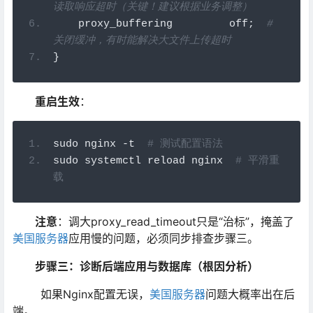
读取响应超时（关键！建议根据业务调整）
    proxy_buffering         off
;
# 
关闭缓冲，有时能解决大文件上传超时
}
重启生效
：
sudo nginx 
-
t  
# 测试配置语法
sudo systemctl reload nginx  
# 平滑重
载
注意
：调大proxy_read_timeout只是“治标”，掩盖了
美国服务器
应用慢的问题，必须同步排查步骤三。
步骤三：诊断后端应用与数据库（根因分析）
如果Nginx配置无误，
美国服务器
问题大概率出在后
端。