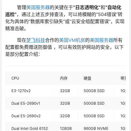
管理
美国服务器
的关键在于
“日志透明化”
和
“自动化
巡检”
，通过上述五步排查法，可以将模糊的“504错误”转
化为具体的“数据库索引缺失”或“云安全组配置错误”，实现
精准击破。
现在
梦飞科技
合作的
美国VM机房
的
美国服务器
所有
配置都免费赠送防御值 ，可以有效防护网站的安全，以下
是部分配置介绍：
CPU
内存
硬盘
带宽
E3-1270v2
32GB
500GB SSD
1G无
Dual E5-2690v1
32GB
500GB SSD
1G无
Dual E5-2690v2
32GB
500GB SSD
1G无
Dual Intel Gold 6152
128GB
960GB NVME
1G无