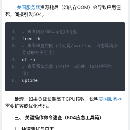
美国服务器
资源耗尽（如内存OOM）会导致应用僵
死，间接引发504。
# 查看内存和Swap使用情况
free 
-
h
# 查看磁盘空间（特别是/var/log，日志爆满会
导致服务不可用）
df 
-
h
# 查看系统负载（1分钟、5分钟、15分钟平均
值）
uptime
处理
：如果负载长期高于CPU核数，说明
美国服务器
需要扩容或优化代码。
三、 关键操作命令速查（504应急工具箱）
1、快速测试与日志