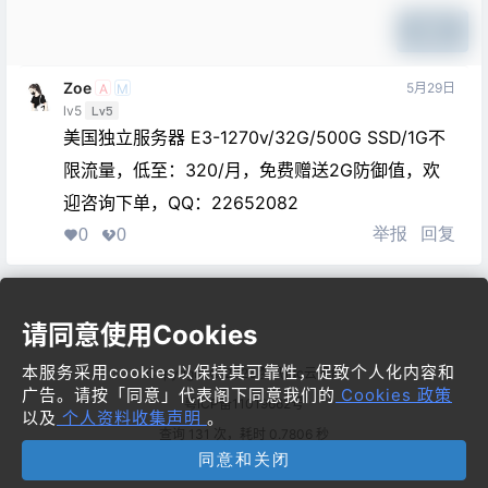
提交
Zoe
5月29日
A
M
lv5
Lv5
美国独立服务器 E3-1270v/32G/500G SSD/1G不
限流量，低至：320/月，免费赠送2G防御值，欢
迎咨询下单，QQ：22652082
举报
回复
0
0
请同意使用Cookies
本服务采用cookies以保持其可靠性，促致个人化内容和
Copyright © 2026
梦飞idc云平台
广告。请按「同意」代表阁下同意我们的
Cookies 政策
粤ICP备11019662号
以及
个人资料收集声明
。
查询 131 次，耗时 0.7806 秒
同意和关闭