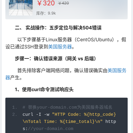
￥320
￥420
库存：9.9k
二、 实战操作：五步定位与解决504错误
以下步骤基于Linux服务器（CentOS/Ubuntu），假
设已通过SSH登录到
美国服务器
。
步骤一：确认错误来源（网关 vs 后端）
首先排除客户端网络问题，确认错误确实由
美国服务
器
产生。
1、使用curl命令测试响应头
# 替换your-domain.com为
美国
服务器域名
curl 
-
I 
-
w 
"HTTP Code: %{http_code}
\nTotal Time: %{time_total}\n"
 http
s
:
//your-domain.com