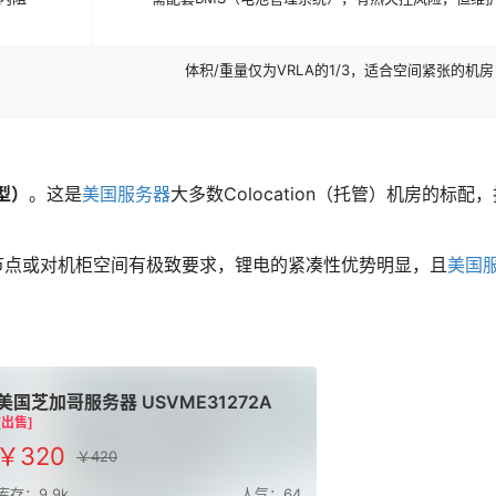
体积/重量仅为VRLA的1/3，适合空间紧张的机房
型）
。这是
美国服务器
大多数Colocation（托管）机房的标配
节点或对机柜空间有极致要求，锂电的紧凑性优势明显，且
美国
美国芝加哥服务器 USVME31272A
[出售]
￥320
￥420
库存：9.9k
人气：64