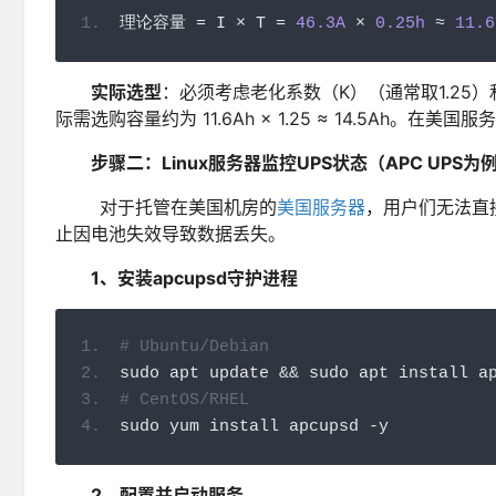
理论容量
=
 I 
×
 T 
=
46.3A
×
0.25h
≈
11.6
实际选型
：必须考虑老化系数（K）（通常取1.25
际需选购容量约为 11.6Ah × 1.25 ≈ 14.5Ah。在美
步骤二：Linux服务器监控UPS状态（APC UPS为
对于托管在美国机房的
美国服务器
，用户们无法直
止因电池失效导致数据丢失。
1、安装apcupsd守护进程
# Ubuntu/Debian
sudo apt update 
&&
 sudo apt install a
# CentOS/RHEL
sudo yum install apcupsd 
-
y
2、配置并启动服务