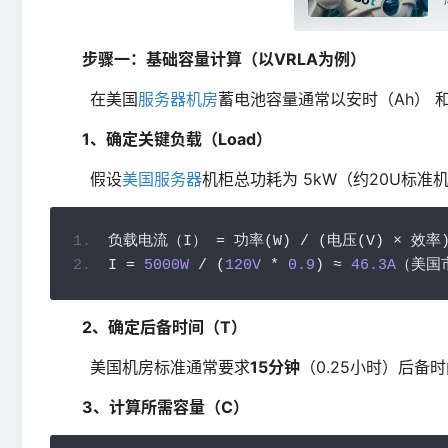
步骤一：基础容量计算（以VRLA为例）
在美国
服务器机房
蓄电池容量通常以安时（Ah）​ 和
1、确定关键负载（Load）
假设
美国服务器
机柜总功耗为 5kW（约20U标准机
负载电流（
I
）
=
功率(
W
)
/
(电压(
V
)
×
效率
I 
=
5000W
/
(
120V
*
0.9
)
≈
46.3A
（美国
2、确定后备时间（T）
美国机房标准通常要求
15分钟
（0.25小时）后备
3、计算所需容量（C）