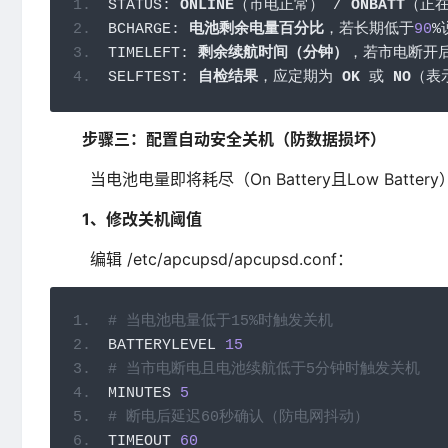
STATUS
:
ONLINE
（市电正常）
/
ONBATT
（正
BCHARGE
:
电池剩余电量百分比
，若长期低于
90
%
TIMELEFT
:
剩余续航时间（分钟）
，若市电断开
SELFTEST
:
自检结果
，应定期为
OK
或
NO
（表
步骤三：配置自动安全关机（防数据损坏）
当电池电量即将耗尽（On Battery且Low Batte
1、修改关机阈值
编辑 /etc/apcupsd/apcupsd.conf：
# 当电池电量低于15%时触发关机
BATTERYLEVEL 
15
# 当市电断电且电池续航低于5分钟时触发关机
MINUTES 
5
# 断电后延迟60秒确认（防电网抖动）
TIMEOUT 
60