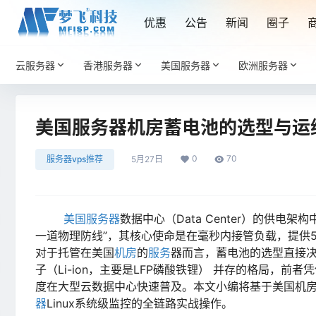
优惠
公告
新闻
圈子
云服务器
香港服务器
美国服务器
欧洲服务器
美国服务器机房蓄电池的选型与运
0
70
服务器vps推荐
5月27日
美国服务器
数据中心（Data Center）的供电架
一道物理防线”，其核心使命是在毫秒内接管负载，提供5
对于托管在美国
机房
的
服务
器而言，蓄电池的选型直接决
子（Li-ion，主要是LFP磷酸铁锂）​ 并存的格局，前
度在大型云数据中心快速普及。本文小编将基于美国机房标
器
Linux系统级监控的全链路实战操作。