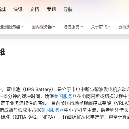
商城
快讯
文档
专题
导航
亚洲服务器
国内服务器
增值服务
关于梦飞
云服
维
构中，蓄电池（UPS Battery）​ 是介于市电中断与柴油发电机启
–15分钟的缓冲时间，确保
美国服务器
在电网闪断或切换过程中“
定了业务连续性的底线。目前美国市场呈现阀控式铅酸（VRLA）​
者凭借成熟与低成本占据
美国服务器
中小型机房主流，后者则凭借长
准（如TIA-942、NFPA），详细拆解从化学选型、容量计算