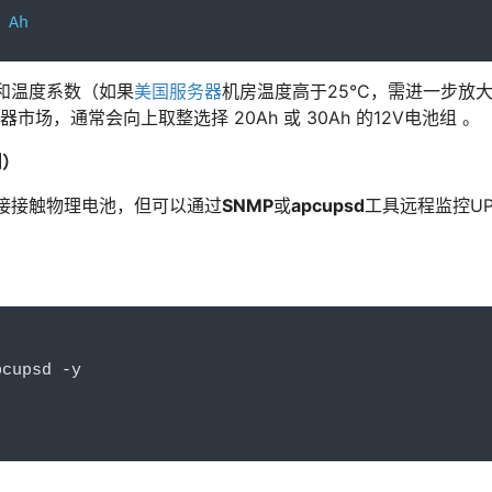
Ah
）和温度系数（如果
美国服务器
机房温度高于25°C，需进一步放
国服务器市场，通常会向上取整选择 20Ah 或 30Ah​ 的12V电池组 。
例）
接接触物理电池，但可以通过
SNMP
或
apcupsd
工具远程监控U
pcupsd 
-
y