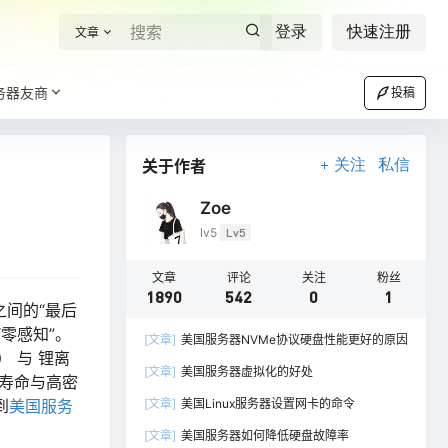
登录
快速注册
文章
务器友商
投稿
关于作者
关注
私信
Zoe
lv5
Lv5
文章
评论
关注
粉丝
1890
542
0
1
动之间的“最后
零感知”。
[文章]
美国服务器NVMe协议硬盘性能更好的原因
 与 锂离
[文章]
美国服务器虚拟化的好处
寿命与高密
到
美国服务
[文章]
美国Linux服务器设置网卡的命令
[文章]
美国服务器如何降低硬盘故障率