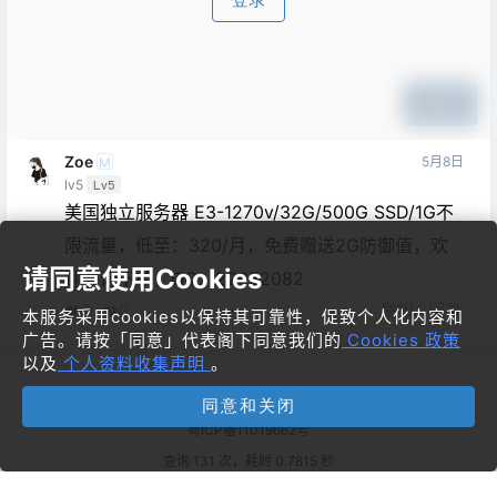
提交
Zoe
5月8日
M
lv5
Lv5
美国独立服务器 E3-1270v/32G/500G SSD/1G不
限流量，低至：320/月，免费赠送2G防御值，欢
请同意使用Cookies
迎咨询下单，QQ：22652082
举报
回复
0
0
本服务采用cookies以保持其可靠性，促致个人化内容和
广告。请按「同意」代表阁下同意我们的
Cookies 政策
以及
个人资料收集声明
。
Copyright © 2026
梦飞idc云平台
同意和关闭
粤ICP备11019662号
查询 131 次，耗时 0.7815 秒