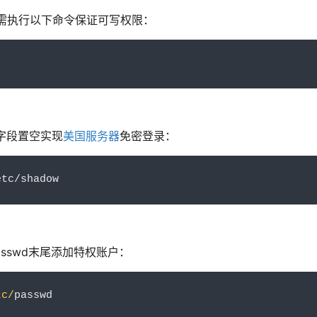
需执行以下命令保证可写权限：
密字段置空实现
美国服务器
免密登录：
etc
/
shadow
passwd末尾添加特权账户：
tc/
passwd