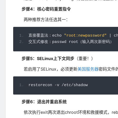
步骤4：核心密码重置指令
两种推荐方法任选其一：
直接覆盖法：
echo 
"root:newpassword"
|
 c
交互式修改：
passwd root
（输入两次新密码）
步骤5：SELinux上下文同步
（重要！）
若启用了SELinux，必须更新
美国服务器
密码文件
restorecon 
-
v 
/
etc
/
shadow
步骤6：退出并重启系统
依次执行exit两次退出chroot环境和救援模式，reb