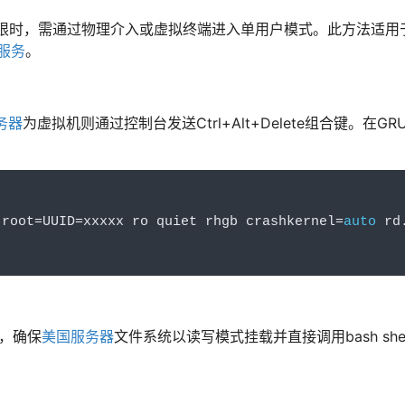
限时，需通过物理介入或虚拟终端进入单用户模式。此方法适用
服务
。
务器
为虚拟机则通过控制台发送Ctrl+Alt+Delete组合键。在G
 root
=
UUID
=
xxxxx ro quiet rhgb crashkernel
=
auto
 rd
sh，确保
美国服务器
文件系统以读写模式挂载并直接调用bash she