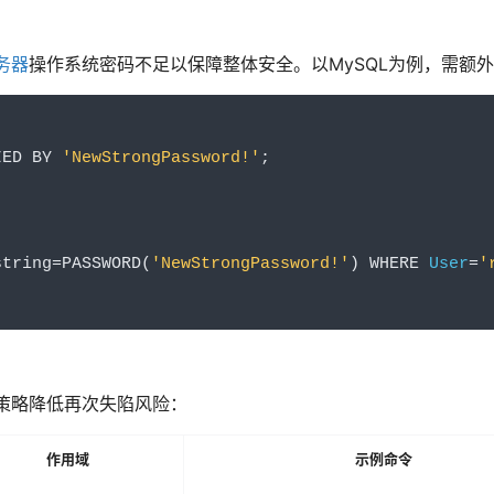
务器
操作系统密码不足以保障整体安全。以MySQL为例，需额
IED BY 
'NewStrongPassword!'
;
string
=
PASSWORD
(
'NewStrongPassword!'
)
 WHERE 
User
=
'
策略降低再次失陷风险：
作用域
示例命令