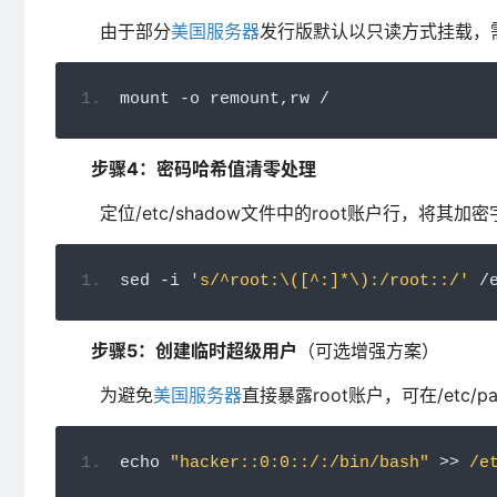
由于部分
美国服务器
发行版默认以只读方式挂载，
mount 
-
o remount
,
rw 
/
步骤4：密码哈希值清零处理
定位/etc/shadow文件中的root账户行，将其加
sed 
-
i 
's/^root:\([^:]*\):/root::/'
/
步骤5：创建临时超级用户
（可选增强方案）
为避免
美国服务器
直接暴露root账户，可在/etc/
echo 
"hacker::0:0::/:/bin/bash"
>>
/e