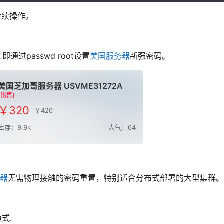
后续操作。
即通过passwd root设置
美国服务器
新强密码。
美国芝加哥服务器 USVME31272A
[出售]
￥320
￥420
库存：9.9k
人气：64
器
无需物理接触的密码重置，特别适合分布式部署的大型集群。
式.