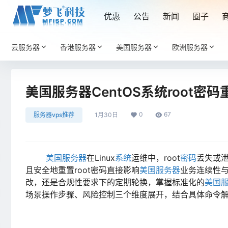
优惠
公告
新闻
圈子
云服务器
香港服务器
美国服务器
欧洲服务器
美国服务器CentOS系统root密
0
67
服务器vps推荐
1月30日
美国服务器
在Linux
系统
运维中，root
密码
丢失或泄
且安全地重置root密码直接影响
美国服务器
业务连续性
改，还是合规性要求下的定期轮换，掌握标准化的
美国
场景操作步骤、风险控制三个维度展开，结合具体命令