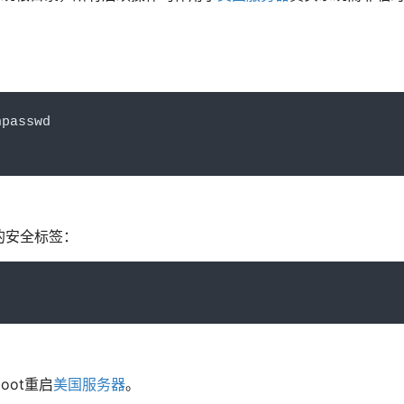
hpasswd
的安全标签：
oot重启
美国服务器
。