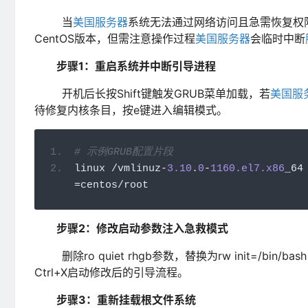
当
美国服务器
系统无法通过网络访问且急需恢复权
CentOS版本，但需注意操作过程
美国服务器
会临时中断
步骤1：重启系统并中断引导进程
开机后长按Shift键触发GRUB菜单加载，若
美国服
待修复内核条目，按e键进入编辑模式。
# 示例GRUB配置片段
linux 
/
vmlinuz
-
3.10
.
0
-
1160.el7.x86
_64
=
centos
/
root
步骤2：修改启动参数注入急救模式
删除ro quiet rhgb参数，替换为rw init=/bin/ba
Ctrl+X启动修改后的引导流程。
步骤3：重新挂载根文件系统