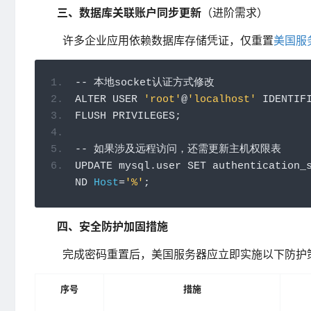
三、数据库关联账户同步更新
（进阶需求）
许多企业应用依赖数据库存储凭证，仅重置
美国服
--
本地
socket
认证方式修改
ALTER USER 
'root'
@
'localhost'
 IDENTIF
FLUSH PRIVILEGES
;
--
如果涉及远程访问，还需更新主机权限表
UPDATE mysql
.
user SET authentication_
ND 
Host
=
'%'
;
四、安全防护加固措施
完成密码重置后，美国服务器应立即实施以下防护
序号
措施