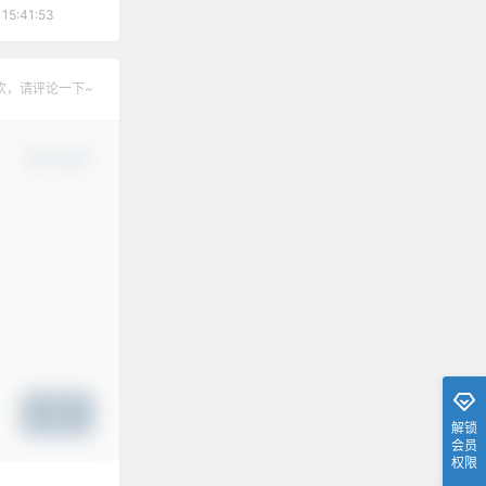
 15:41:53
欢，请评论一下~
确认修改
提交
解锁
会员
权限