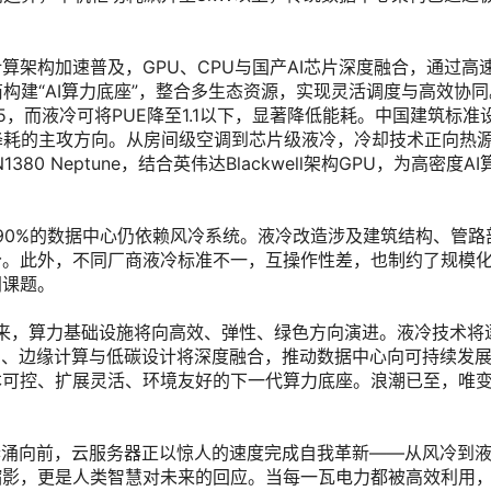
架构加速普及，GPU、CPU与国产AI芯片深度融合，通过高
构建“AI算力底座”，整合多生态资源，实现灵活调度与高效协
5，而液冷可将PUE降至1.1以下，显著降低能耗。中国建筑标准
降耗的主攻方向。从房间级空调到芯片级液冷，冷却技术正向热
380 Neptune，结合英伟达Blackwell架构GPU，为高密度A
-90%的数据中心仍依赖风冷系统。液冷改造涉及建筑结构、管路
分。此外，不同厂商液冷标准不一，互操作性差，也制约了规模
同课题。
。未来，算力基础设施将向高效、弹性、绿色方向演进。液冷技术将
法、边缘计算与低碳设计将深度融合，推动数据中心向可持续发
本可控、扩展灵活、环境友好的下一代算力底座。浪潮已至，唯
奔涌向前，云服务器正以惊人的速度完成自我革新——从风冷到
缩影，更是人类智慧对未来的回应。当每一瓦电力都被高效利用