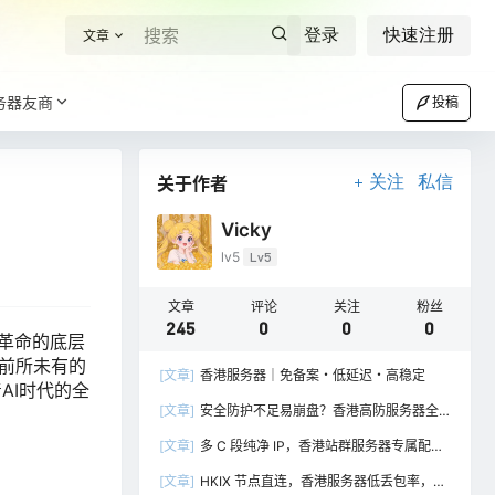
登录
快速注册
文章
务器友商
投稿
关于作者
关注
私信
Vicky
lv5
Lv5
文章
评论
关注
粉丝
245
0
0
0
革命的底层
前所未有的
[文章]
香港服务器｜免备案・低延迟・高稳定
AI时代的全
[文章]
安全防护不足易崩盘？香港高防服务器全
方位守护数据安全
[文章]
多 C 段纯净 IP，香港站群服务器专属配
置，合规易管理
[文章]
HKIX 节点直连，香港服务器低丢包率，