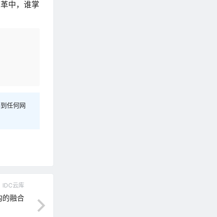
变革中，谁掌
容到任何网
IDC云库
构的融合