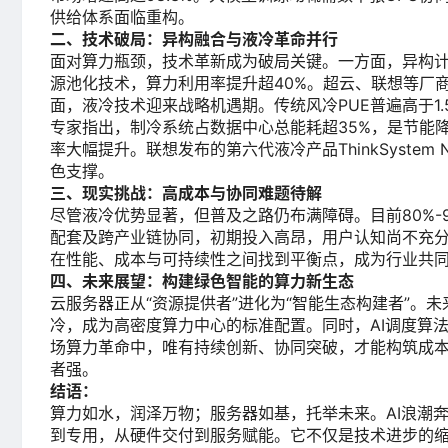
供给体系面临重构。
二、技术破局：异构融合与液冷革命并行
面对算力瓶颈，技术革新成为破局关键。一方面，异构计算
源池化技术，算力利用率提升超40%。超云、联想等厂商
面，液冷技术迎来战略机遇期。传统风冷PUE普遍高于1.
专家指出，制冷系统占数据中心总能耗超35%，是节能
率大幅提升。联想发布的第六代液冷产品ThinkSystem N1
色支撑。
三、现实挑战：高成本与协同难题待解
尽管液冷优势显著，但普及之路仍布满障碍。目前80%
配套及跨产业链协同，初期投入高昂，用户认知尚不充
在性能、成本与可持续性之间找到平衡点，成为行业共
四、未来展望：构建绿色智能的算力新生态
云服务器正从“资源提供者”进化为“智能生态构建者”
冷，成为高密度算力中心的标准配置。同时，AI调度算
场算力革命中，唯有持续创新、协同突破，才能构筑成
者强。
结语：
算力如水，润泽万物；服务器如基，托举未来。AI浪潮
到专用，从硬件交付到服务赋能。它不仅是技术进步的