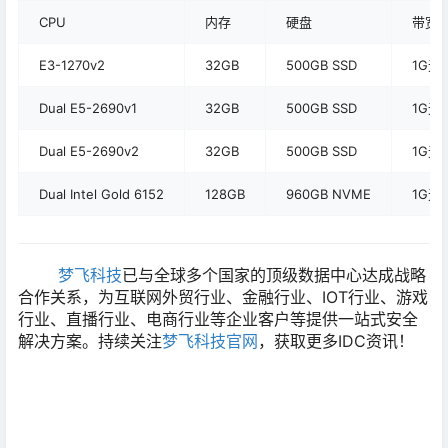
CPU
内存
硬盘
带宽
E3-1270v2
32GB
500GB SSD
1G无
Dual E5-2690v1
32GB
500GB SSD
1G无
Dual E5-2690v2
32GB
500GB SSD
1G无
Dual Intel Gold 6152
128GB
960GB NVME
1G无
梦飞科技
已与全球多个国家的顶级数据中心达成战略
合作关系，为互联网外贸行业、金融行业、IOT行业、游戏
行业、直播行业、电商行业等企业客户等提供一站式安全
解决方案。持续关注
梦飞科技官网
，获取更多IDC资讯！