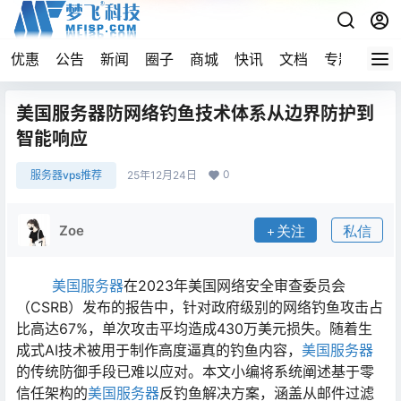
优惠
公告
新闻
圈子
商城
快讯
文档
专题
导航
美国服务器防网络钓鱼技术体系从边界防护到
智能响应
0
服务器vps推荐
25年12月24日
Zoe
关注
私信
美国服务器
在2023年美国网络安全审查委员会
（CSRB）发布的报告中，针对政府级别的网络钓鱼攻击占
比高达67%，单次攻击平均造成430万美元损失。随着生
成式AI技术被用于制作高度逼真的钓鱼内容，
美国服务器
的传统防御手段已难以应对。本文小编将系统阐述基于零
信任架构的
美国服务器
反钓鱼解决方案，涵盖从邮件过滤