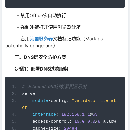
- 禁用Office宏自动执行
- 强制外链打开使用浏览器沙箱
- 启用
美国服务器
文档标记功能（Mark as
potentially dangerous）
三、DNS层安全防护方案
步骤1：部署DNS过滤服务
# Unbound DNS解析器配置示例
server
:
module
-
config
:
"validator iterat
or"
interface
:
192.168
.
1.1
@
53
    access
-
control
:
10.0
.
0.0
/
8
 allow
    cache
-
size
:
2048M