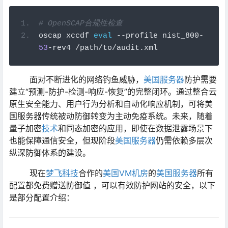
# OpenSCAP合规性检查
oscap xccdf 
eval
--
profile nist_800
-
53
-
rev4 
/
path
/
to
/
audit
.
xml
面对不断进化的网络钓鱼威胁，
美国服务器
防护需要
建立“预测-防护-检测-响应-恢复”的完整闭环。通过整合云
原生安全能力、用户行为分析和自动化响应机制，可将美
国服务器传统被动防御转变为主动免疫系统。未来，随着
量子加密
技术
和同态加密的应用，即使在数据泄露场景下
也能保障通信安全，但现阶段
美国服务器
仍需依赖多层次
纵深防御体系的建设。
现在
梦飞科技
合作的
美国VM机房
的
美国服务器
所有
配置都免费赠送防御值 ，可以有效防护网站的安全，以下
是部分配置介绍：