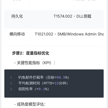
持久化
T1574.002 - DLL侧载
横向移动
T1021.002 - SMB/Windows Admin Share
步骤2：度量指标优化
- 关键性能指标（KPI）：
钓鱼邮件拦截率（目标>
99.5
%）
平均检测时间（
MTTD
<
15
分钟）
假阳性率（<
0.1
%）
- 成熟度模型评估：