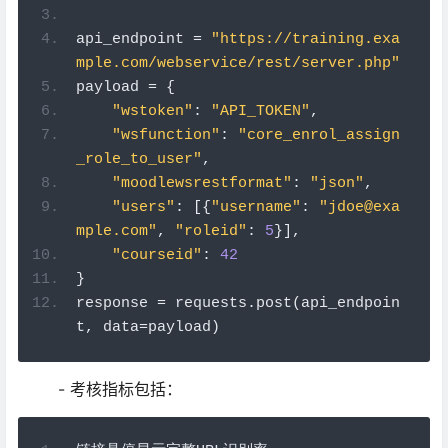
api_endpoint 
=
"https://training.exa
mple.com/webservice/rest/server.php"
payload 
=
{
"wstoken"
:
"API_TOKEN"
,
"wsfunction"
:
"core_enrol_assign
_role_to_user"
,
"moodlewsrestformat"
:
"json"
,
"users"
:
[{
"username"
:
"jdoe@exa
mple.com"
,
"roleid"
:
5
}],
"courseid"
:
42
}
response 
=
 requests
.
post
(
api_endpoin
t
,
 data
=
payload
)
- 考核指标包括：