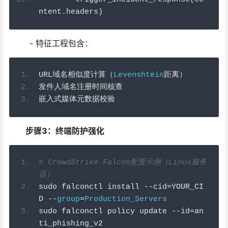
ntent
.
headers
)
- 特征工程包含：
URL
域名相似度计算（
Levenshtein
距离）
发件人域名注册时间核查
嵌入式媒体元数据校验
步骤3：终端防护强化
# CrowdStrike Falcon配置示例（Linux
服务
器）
sudo falconctl install 
--
cid
=
YOUR_CI
D 
--
group
=
Production_Servers
sudo falconctl policy update 
--
id
=
an
ti_phishing_v2