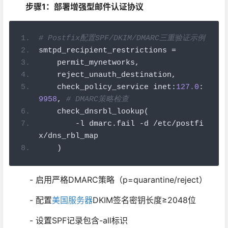
步骤1：部署增强型邮件认证协议
# Postfix配置SPF/DKIM/DMARC三重验证示例
smtpd_recipient_restrictions 
=
    permit_mynetworks
,
    reject_unauth_destination
,
    check_policy_service inet
:
127.0
:
9958
,
# DMARC策略检查
    check_dnsrbl_lookup
(
-
l dmarc
.
fail 
-
d 
/
etc
/
postfi
x
/
dns_rbl_map
)
- 启用严格DMARC策略（p=quarantine/reject）
- 配置
美国服务器
DKIM签名密钥长度≥2048位
- 设置SPF记录包含-all标识