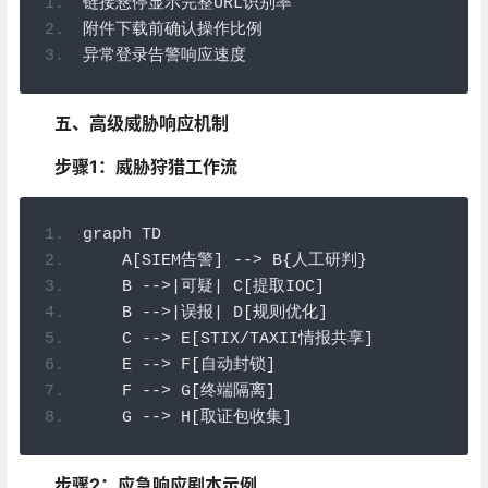
链接悬停显示完整
URL
识别率
附件下载前确认操作比例
异常登录告警响应速度
五、高级威胁响应机制
步骤1：威胁狩猎工作流
graph TD
    A
[
SIEM
告警]
-->
 B
{人工研判}
    B 
-->|可疑|
 C
[提取
IOC
]
    B 
-->|误报|
 D
[规则优化]
    C 
-->
 E
[
STIX
/
TAXII
情报共享]
    E 
-->
 F
[自动封锁]
    F 
-->
 G
[终端隔离]
    G 
-->
 H
[取证包收集]
步骤2：应急响应剧本示例