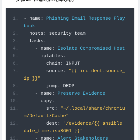
-
 name
:
Phishing
Email
Response
Play
book
  hosts
:
 security_team
  tasks
:
-
 name
:
Isolate
Compromised
Host
      iptables
:
        chain
:
 INPUT
        source
:
"{{ incident.source_
ip }}"
        jump
:
 DROP
-
 name
:
Preserve
Evidence
      copy
:
        src
:
"~/.local/share/chromiu
m/Default/Cache"
        dest
:
"/evidence/{{ ansible_
date_time.iso8601 }}"
-
 name
:
Alert
Stakeholders