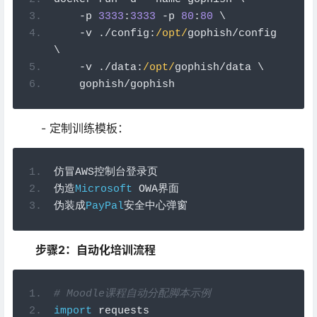
-
p 
3333
:
3333
-
p 
80
:
80
 \
-
v 
./
config
:
/opt/
gophish
/
config 
\
-
v 
./
data
:
/opt/
gophish
/
data \
    gophish
/
gophish
- 定制训练模板：
仿冒
AWS
控制台登录页
伪造
Microsoft
 OWA
界面
伪装成
PayPal
安全中心弹窗
步骤2：自动化培训流程
# Moodle课程自动分配脚本示例
import
 requests