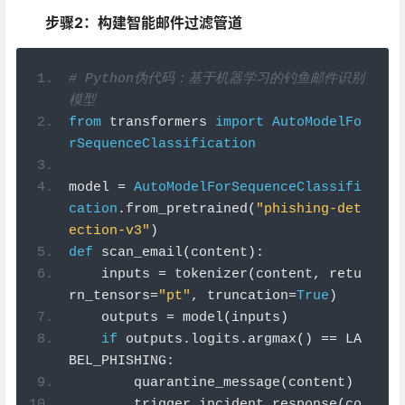
步骤2：构建智能邮件过滤管道
# Python伪代码：基于机器学习的钓鱼邮件识别
模型
from
 transformers 
import
AutoModelFo
rSequenceClassification
model 
=
AutoModelForSequenceClassifi
cation
.
from_pretrained
(
"phishing-det
ection-v3"
)
def
 scan_email
(
content
):
    inputs 
=
 tokenizer
(
content
,
 retu
rn_tensors
=
"pt"
,
 truncation
=
True
)
    outputs 
=
 model
(
inputs
)
if
 outputs
.
logits
.
argmax
()
==
 LA
BEL_PHISHING
:
        quarantine_message
(
content
)
        trigger_incident_response
(
co