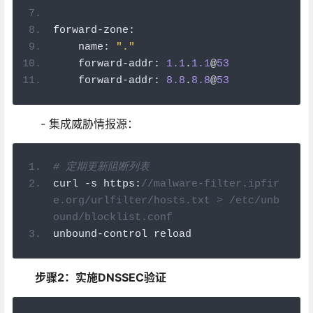
forward
-
zone
:
    name
:
"."
    forward
-
addr
:
1.1
.
1.1
@
53
    forward
-
addr
:
8.8
.
8.8
@
53
- 集成威胁情报源：
# 定期更新阻断列表
curl 
-
s https
:
//malware-filter.ipfir
e.org/urlfilter/hosts.txt > /etc/unb
ound/blocklist.conf
unbound
-
control reload
步骤2：实施DNSSEC验证