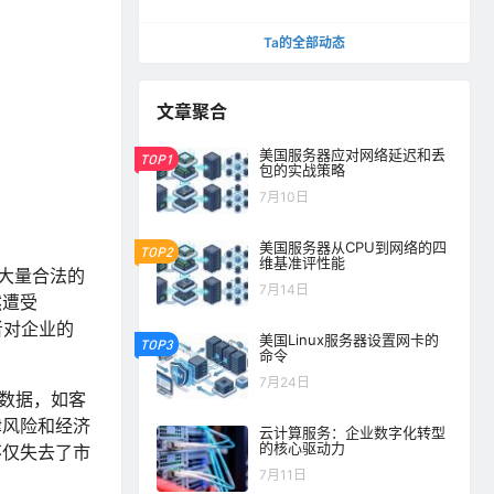
器？
Ta的全部动态
文章聚合
美国服务器应对网络延迟和丢
TOP1
包的实战策略
7月10日
美国服务器从CPU到网络的四
TOP2
维基准评性能
过大量合法的
7月14日
然遭受
者对企业的
美国Linux服务器设置网卡的
TOP3
命令
7月24日
数据，如客
律风险和经济
云计算服务：企业数字化转型
的核心驱动力
不仅失去了市
7月11日