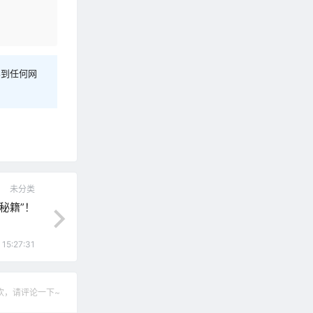
容到任何网
未分类
秘籍”！
 15:27:31
欢，请评论一下~