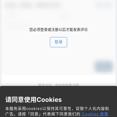
欢迎您，新朋友，感谢参与互动！
确认修改
您必须登录或注册以后才能发表评论
登录
提交
暂无讨论，说说你的看法吧
请同意使用Cookies
本服务采用cookies以保持其可靠性，促致个人化内容和
Copyright © 2026
梦飞idc云平台
广告。请按「同意」代表阁下同意我们的
Cookies 政策
粤ICP备11019662号