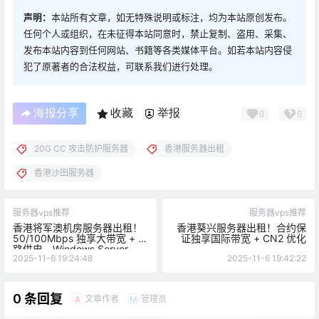
声明：
本站所有文章，如无特殊说明或标注，均为本站原创发布。
任何个人或组织，在未征得本站同意时，禁止复制、盗用、采集、
发布本站内容到任何网站、书籍等各类媒体平台。如若本站内容侵
犯了原著者的合法权益，可联系我们进行处理。
海报分享
收藏
举报
0
0
20G CC 攻击防护服务器
香港服务器出租
香港沙田服务器
服务器vps推荐
服务器vps推荐
香港将军澳机房服务器出租！
香港葵兴服务器出租！合约保
50/100Mbps 独享大带宽 + 双
证独享国际带宽 + CN2 优化
路供电，Windows Server
2025-11-6 19:24:48
2025-11-6 19:42:22
2022 搭建 ASP 网站全攻略
0 条回复
文章作者
管理员
A
M