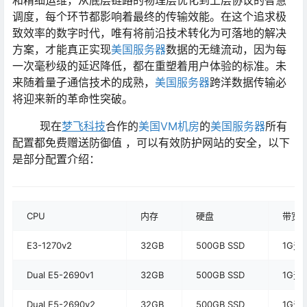
和精细运维，从底层链路的物理层优化到上层协议的智慧
调度，每个环节都影响着最终的传输效能。在这个追求极
致效率的数字时代，唯有将前沿技术转化为可落地的解决
方案，才能真正实现
美国服务器
数据的无缝流动，因为每
一次毫秒级的延迟降低，都在重塑着用户体验的标准。未
来随着量子通信技术的成熟，
美国服务器
跨洋数据传输必
将迎来新的革命性突破。
现在
梦飞科技
合作的
美国VM机房
的
美国服务器
所有
配置都免费赠送防御值 ，可以有效防护网站的安全，以下
是部分配置介绍：
CPU
内存
硬盘
带宽
E3-1270v2
32GB
500GB SSD
1G无
Dual E5-2690v1
32GB
500GB SSD
1G无
Dual E5-2690v2
32GB
500GB SSD
1G无