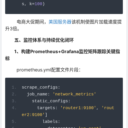
s
,
 k
=
100
)
电商大促期间，
美国服务器
该机制使图片加载速度提
升3倍。
五、监控体系与持续优化闭环
1、构建Prometheus+Grafana监控矩阵跟踪关键指
标
prometheus.yml配置文件片段：
scrape_configs
:
  job_name
:
'network_metrics'
    static_configs
:
      targets
:
'router1:9100'
,
'rout
er2:9100'
]
        labels
: