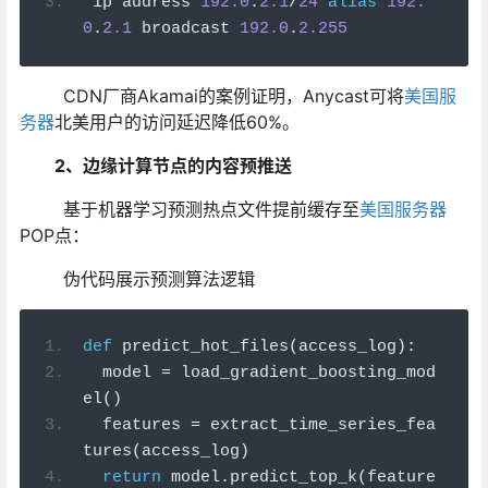
 ip address 
192.0
.
2.1
/
24
alias
192.
0
.
2.1
 broadcast 
192.0
.
2.255
CDN厂商Akamai的案例证明，Anycast可将
美国服
务器
北美用户的访问延迟降低60%。
2、边缘计算节点的内容预推送
基于机器学习预测热点文件提前缓存至
美国服务器
POP点：
伪代码展示预测算法逻辑
def
 predict_hot_files
(
access_log
):
  model 
=
 load_gradient_boosting_mod
el
()
  features 
=
 extract_time_series_fea
tures
(
access_log
)
return
 model
.
predict_top_k
(
feature