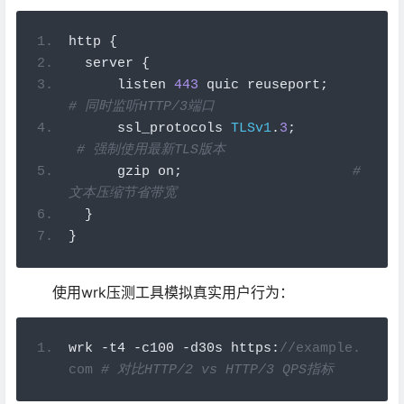
http 
{
  server 
{
      listen 
443
 quic reuseport
;
# 
同时监听HTTP/3端口
      ssl_protocols 
TLSv1
.
3
;
# 
强制使用最新TLS版本
      gzip on
;
# 
文本压缩节省带宽
}
}
使用wrk压测工具模拟真实用户行为：
wrk 
-
t4 
-
c100 
-
d30s https
:
//example.
com 
# 
对比HTTP/2 vs HTTP/3 QPS指标