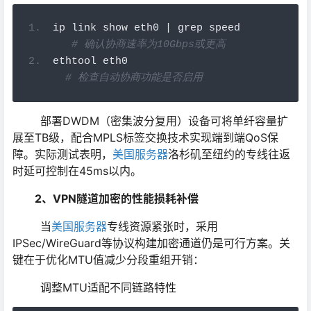
ip link show eth0 
|
 grep speed   
# 
确认协商速率为10Gbps或更高
ethtool eth0                      
# 
检查自动协商功能是否启用
部署DWDM（密集波分复用）设备可将单纤容量扩
展至TB级，配合MPLS标签交换技术实现端到端QoS保
障。实际测试表明，
美国服务器
洛杉矶至纽约的专线往返
时延可控制在45ms以内。
2、VPN隧道加密的性能损耗补偿
当
美国服务器
专线资源紧张时，采用
IPSec/WireGuard等协议构建加密通道仍是可行方案。关
键在于优化MTU值减少分段重组开销：
调整MTU适配不同链路特性