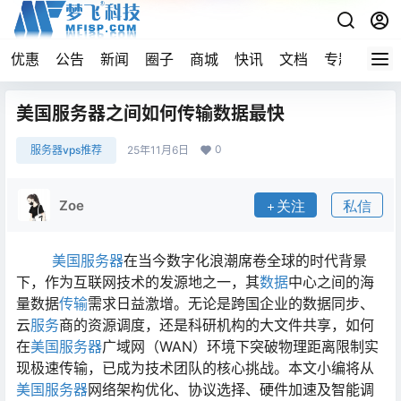
优惠
公告
新闻
圈子
商城
快讯
文档
专题
导航
美国服务器之间如何传输数据最快
0
服务器vps推荐
25年11月6日
Zoe
关注
私信
美国服务器
在当今数字化浪潮席卷全球的时代背景
下，作为互联网技术的发源地之一，其
数据
中心之间的海
量数据
传输
需求日益激增。无论是跨国企业的数据同步、
云
服务
商的资源调度，还是科研机构的大文件共享，如何
在
美国服务器
广域网（WAN）环境下突破物理距离限制实
现极速传输，已成为技术团队的核心挑战。本文小编将从
美国服务器
网络架构优化、协议选择、硬件加速及智能调