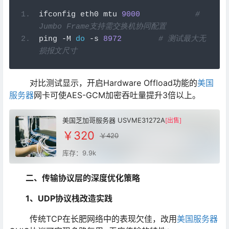
ifconfig eth0 mtu 
9000
# 
Jumbo Frame
支持需交换机协同配置
ping 
-
M 
do
-
s 
8972
# 
测试最大无
损报文尺寸
对比测试显示，开启Hardware Offload功能的
美国
服务器
网卡可使AES-GCM加密吞吐量提升3倍以上。
美国芝加哥服务器 USVME31272A
[出售]
￥320
￥420
库存：9.9k
二、传输协议层的深度优化策略
1、UDP协议栈改造实践
传统TCP在长肥网络中的表现欠佳，改用
美国服务器