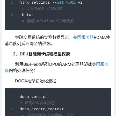
mlnx_settings 
--
set
RoCE
 v2        
# 
启用RoCE v2协议栈
ibstat                             
# 
验证InfiniBand子网状态
金融交易系统的实测数据显示，
美国服务器
RDMA使
消息队列延迟降至纳秒级。
2、DPU智能网卡编程模型探索
利用BlueField系列DPU的ARM处理器卸载
美国服务
器
网络处理任务：
DOCA框架初始化流程
doca_version                        
# 
查询SDK版本信息
doca_create_context               
# 
创建软件定义的网络上下文