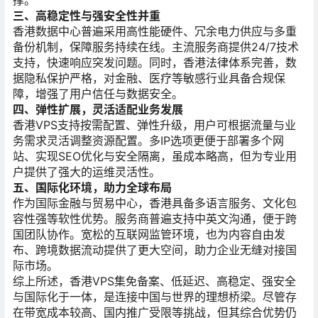
三、高稳定性与强安全性并重
香港数据中心普遍采用高性能硬件、冗余电力供应与多重
备份机制，保障服务持续在线。主流服务商提供24/7技术
支持，快速响应突发问题。同时，香港法律体系完善，数
据隐私保护严格，对金融、医疗等敏感行业具备合规保
障，增强了用户信任与数据安全。
四、弹性扩展，灵活适配业务发展
香港VPS支持按需配置、弹性升级，用户可根据流量与业
务需求灵活调整资源配置。多IP选项更便于部署多个网
站、实现SEO优化与安全隔离，虽成本略高，但为专业用
户提供了强大的运维灵活性。
五、国际化环境，助力全球布局
作为国际金融与贸易中心，香港具备多语言服务、文化包
容性强等软性优势。服务商普遍支持中英文沟通，便于跨
国团队协作。宽松的互联网监管环境，也为内容自由发
布、跨境数据流动提供了更大空间，助力企业无缝对接国
际市场。
综上所述，香港VPS集免备案、低延迟、高稳定、强安全
与国际化于一体，是连接中国与世界的理想桥梁。尽管存
在带宽成本较高、国内推广受限等挑战，但其综合优势仍