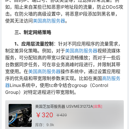
IP、目的IP、端口号、协议类型等，过滤掉异常流量。例
如，阻止来自某些已知恶意IP地址段的流量，防止DDoS攻
击。在防火墙的高级设置中，将恶意IP段添加到黑名单，
使其无法访问
美国高防服务器
。
三、制定网络策略
1、应用层流量控制
：针对不同应用程序的流量需求，
制定差异化策略。例如，对于
美国高防服务器
视频流媒体
服务，可分配较高的带宽以保证流畅播放；而对于一些后
台数据同步任务，可在非业务高峰时段进行，并限制其带
宽使用。在
美国高防服务器
操作系统中，通过设置应用程
序的优先级和带宽限制参数来实现。比如在美国
高防服务
器
Linux系统中，使用tc命令结合cgroup（Control
Group）对特定进程进行带宽限制。
美国芝加哥服务器 USVME31272A
[出售]
￥320
￥420
库存：9.9k