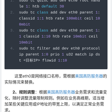
sudo tc qdisc add dev eth0 root hand
le 
1
:
 htb 
default
30
sudo tc 
class
 add dev eth0 parent 
1
:
classid 
1
:
1
 htb rate 
100mbit
 ceil 
10
0mbit
sudo tc 
class
 add dev eth0 parent 
1
:
1
 classid 
1
:
10
 htb rate 
10mbit
 ceil 
10mbit
sudo tc filter add dev eth0 protocol 
ip parent 
1
:
0
 prio 
1
 u32 match ip ds
t 
<目标
IP
>
 flowid 
1
:
10
这里eth0是网络接口名称，需根据
美国高防服务器
的
实际情况来替换。
2、规则调整
：根据
美国高防服务器
业务需求和流量变
化，随时调整流量限制规则。例如在业务高峰期，适当增
加某些关键应用或IP地址的带宽上限，以满足正常业务需
求。