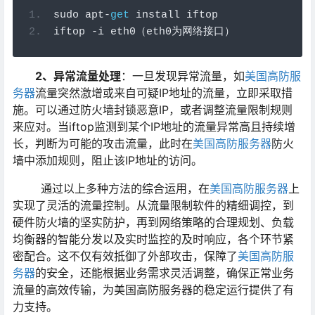
sudo apt
-
get
 install iftop
iftop 
-
i eth0
（
eth0
为网络接口）
2、异常流量处理
：一旦发现异常流量，如
美国高防服
务器
流量突然激增或来自可疑IP地址的流量，立即采取措
施。可以通过防火墙封锁恶意IP，或者调整流量限制规则
来应对。当iftop监测到某个IP地址的流量异常高且持续增
长，判断为可能的攻击流量，此时在
美国高防服务器
防火
墙中添加规则，阻止该IP地址的访问。
通过以上多种方法的综合运用，在
美国高防服务器
上
实现了灵活的流量控制。从流量限制软件的精细调控，到
硬件防火墙的坚实防护，再到网络策略的合理规划、负载
均衡器的智能分发以及实时监控的及时响应，各个环节紧
密配合。这不仅有效抵御了外部攻击，保障了
美国高防服
务器
的安全，还能根据业务需求灵活调整，确保正常业务
流量的高效传输，为美国高防服务器的稳定运行提供了有
力支持。