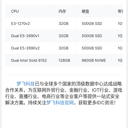
CPU
内存
硬盘
带宽
E3-1270v2
32GB
500GB SSD
1G无
Dual E5-2690v1
32GB
500GB SSD
1G无
Dual E5-2690v2
32GB
500GB SSD
1G无
Dual Intel Gold 6152
128GB
960GB NVME
1G无
梦飞科技
已与全球多个国家的顶级数据中心达成战略
合作关系，为互联网外贸行业、金融行业、IOT行业、游戏
行业、直播行业、电商行业等企业客户等提供一站式安全
解决方案。持续关注
梦飞科技官网
，获取更多IDC资讯！