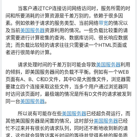
当客户通过TCP连接访问网络访问时，服务所需的时
间和所要消耗的计算资源是千差万别的，依赖于很多因
素。例如依赖于请求的服务类型、当前网络
带宽
的情况以
及当前
美国服务器
资源利用的情况。一些负载比较重的请
求需要进行计算密集的查询、数据库访问、很长响应数据
流；而负载比较轻的请求往往只需要读一个HTML页面或
者进行很简单的计算。
请求处理时间的千差万别可能会导致
美国服务器
利用
的倾斜，即美国服务器间的负载不平衡。例如有一个WEB
页面有A、B、C和D文件，其中D是大图像文件，浏览器需
要建立四个连接来取这些文件，当多个用户通过浏览器同
时访问该页面时，最极端的情况是所有D文件的请求被发到
同一台
美国服务器
。
所以说有可能存在些
美国服务器
已经超负荷运行，而
其他美国服务器是闲置的情况，这时部分
美国服务器
已经
忙不过来并有很长的请求队列，同时还不断地收到新的请
求，这也就会导致访客长时间的等待并觉得系统的服务质