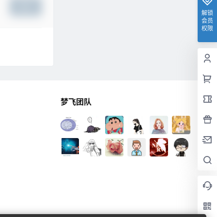
提交
解锁
会员
权限
梦飞团队